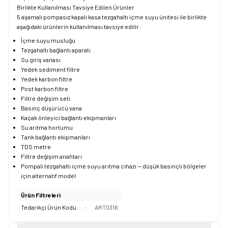
Birlikte Kullanılması Tavsiye Edilen Ürünler
5 aşamalı pompasız kapalı kasa tezgahaltı içme suyu ünitesi ile birlikte
aşağıdaki ürünlerin kullanılması tavsiye edilir:
İçme suyu musluğu
Tezgahaltı bağlantı aparatı
Su giriş vanası
Yedek sediment filtre
Yedek karbon filtre
Post karbon filtre
Filtre değişim seti
Basınç düşürücü vana
Kaçak önleyici bağlantı ekipmanları
Su arıtma hortumu
Tank bağlantı ekipmanları
TDS metre
Filtre değişim anahtarı
Pompalı tezgahaltı içme suyu arıtma cihazı — düşük basınçlı bölgeler
için alternatif model
Ürün Filtreleri
Tedarikçi Ürün Kodu
:
ART0316