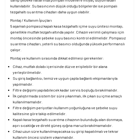
kullanılabilir. Su basıncının düşük olduğu bölgelerde ise pompalı
tezgahaltı su arıtma cihazları daha uygun olabilir.
Montaj / Kullanım İpuçları
5 aşamalı pompasız kapalı kasa tezgahaltı içme suyu ünitesi montajı,
genellikle mutfak tezgahı altında yapılır. Cihazın verimli çalışması için
montaj öncesinde şebeke suyu basıncı kontrol edilmelidir. Pompasız
su arıtma cihazları, yeterli su basıncı olduğunda yüksek performanslı
çalışır.
Montaj ve kullanım sırasında dikkat edilmesi gerekenler:
Cihaz, mutfak dolabı içerisinde düz ve erişilebilir bir alana
yerleştirilmelidir.
Su giriş bağlantısı, temiz ve uygun çapta bağlantı ekipmanlarıyla
yapılmalıdır.
Filtre değişimi yapılabilecek kadar servis boşluğu bırakılmalıdır.
İlk çalıştırmada sistem bir süre yıkanmalı, ilk çıkan su içme amaçlı
kullanılmamalıdır.
Filtre değişim periyotları kullanım yoğunluğuna ve şebeke suyu
kalitesine göre takip edilmelidir.
Kapalı kasa tezgahaltı su arıtma cihazının bulunduğu alan donmaya,
aşırı sıcaklığa ve direkt güneş ışığına maruz bırakılmamalıdır.
Cihaz uzun süre kullanılmayacaksa su girişi kapatılmalı ve tekrar
kullanım öncesi sistem yıkanmalıdır.