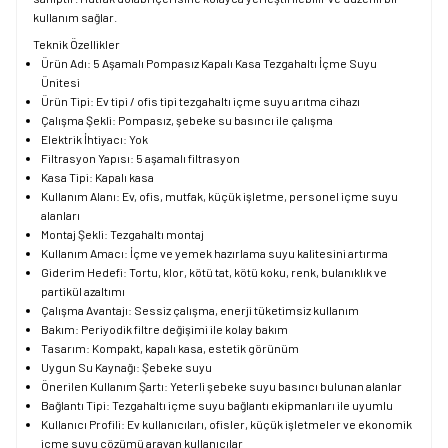
kullanım sağlar.
Teknik Özellikler
Ürün Adı: 5 Aşamalı Pompasız Kapalı Kasa Tezgahaltı İçme Suyu
Ünitesi
Ürün Tipi: Ev tipi / ofis tipi tezgahaltı içme suyu arıtma cihazı
Çalışma Şekli: Pompasız, şebeke su basıncı ile çalışma
Elektrik İhtiyacı: Yok
Filtrasyon Yapısı: 5 aşamalı filtrasyon
Kasa Tipi: Kapalı kasa
Kullanım Alanı: Ev, ofis, mutfak, küçük işletme, personel içme suyu
alanları
Montaj Şekli: Tezgahaltı montaj
Kullanım Amacı: İçme ve yemek hazırlama suyu kalitesini artırma
Giderim Hedefi: Tortu, klor, kötü tat, kötü koku, renk, bulanıklık ve
partikül azaltımı
Çalışma Avantajı: Sessiz çalışma, enerji tüketimsiz kullanım
Bakım: Periyodik filtre değişimi ile kolay bakım
Tasarım: Kompakt, kapalı kasa, estetik görünüm
Uygun Su Kaynağı: Şebeke suyu
Önerilen Kullanım Şartı: Yeterli şebeke suyu basıncı bulunan alanlar
Bağlantı Tipi: Tezgahaltı içme suyu bağlantı ekipmanları ile uyumlu
Kullanıcı Profili: Ev kullanıcıları, ofisler, küçük işletmeler ve ekonomik
içme suyu çözümü arayan kullanıcılar