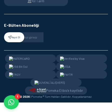
Yol Tarifi
E-Bülten Aboneliği
Kayıt Ol
Pomeka Etbis’e kayıtlıdır
1
© 2026
| Pomeka ® Tüm Hakları Saklıdır, Kopyalanamaz.