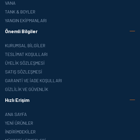
VANA
TANK & BOYLER
YANGIN EKIPMANLARI
Önemli Bilgiler
KURUMSAL BILGILER
TESLIMAT KOŞULLARI
ÜYELIK SÖZLEŞMESI
SATIŞ SÖZLEŞMESI
GARANTI VE İADE KOŞULLARI
GIZLILIK VE GÜVENLIK
Hızlı Erişim
ANA SAYFA
YENI ÜRÜNLER
İNDIRIMDEKILER