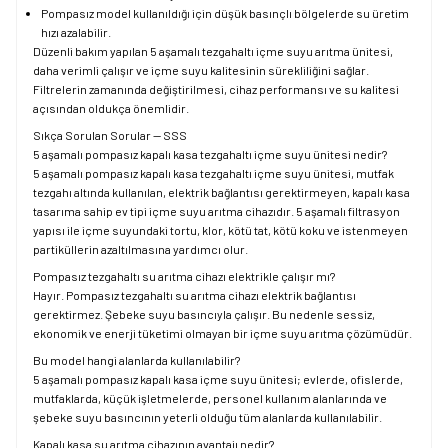
Pompasız model kullanıldığı için düşük basınçlı bölgelerde su üretim
hızı azalabilir.
Düzenli bakım yapılan 5 aşamalı tezgahaltı içme suyu arıtma ünitesi,
daha verimli çalışır ve içme suyu kalitesinin sürekliliğini sağlar.
Filtrelerin zamanında değiştirilmesi, cihaz performansı ve su kalitesi
açısından oldukça önemlidir.
Sıkça Sorulan Sorular — SSS
5 aşamalı pompasız kapalı kasa tezgahaltı içme suyu ünitesi nedir?
5 aşamalı pompasız kapalı kasa tezgahaltı içme suyu ünitesi, mutfak
tezgahı altında kullanılan, elektrik bağlantısı gerektirmeyen, kapalı kasa
tasarıma sahip ev tipi içme suyu arıtma cihazıdır. 5 aşamalı filtrasyon
yapısı ile içme suyundaki tortu, klor, kötü tat, kötü koku ve istenmeyen
partiküllerin azaltılmasına yardımcı olur.
Pompasız tezgahaltı su arıtma cihazı elektrikle çalışır mı?
Hayır. Pompasız tezgahaltı su arıtma cihazı elektrik bağlantısı
gerektirmez. Şebeke suyu basıncıyla çalışır. Bu nedenle sessiz,
ekonomik ve enerji tüketimi olmayan bir içme suyu arıtma çözümüdür.
Bu model hangi alanlarda kullanılabilir?
5 aşamalı pompasız kapalı kasa içme suyu ünitesi; evlerde, ofislerde,
mutfaklarda, küçük işletmelerde, personel kullanım alanlarında ve
şebeke suyu basıncının yeterli olduğu tüm alanlarda kullanılabilir.
Kapalı kasa su arıtma cihazının avantajı nedir?