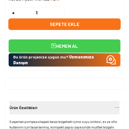
-
+
SEPETE EKLE
HEMEN AL
Bu ürün projenize uygun mu?
Uzmanımıza
Danışın
Ürün Özellikleri
5 aşamalı pompasız kapalı kasa tezgahaltı içme suyu ünitesi, ev ve ofis
kullanımı için tasarlanmış, kompakt yapısı sayesinde mutfak tezgahı