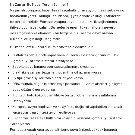
Ne Zaman Bu Model Tercih Edilmeli?
5 aşamalı pompasız kapalı kasa tezgahaltı içme suyu ünitesi, şebeke su
basıncının yeterli olduğu konutlarda, iş yerlerinde ve küçük ofislerde
tercih edilmelidir. Pompasız yapısı sayesinde elektrik bağlantısına
ihtiyaç duymadan çalışır. Bu nedenle enerji tüketimi istenmeyen,
sessiz çalışan ve ekonomik bir tezgahaltı su arıtma cihazı arayan
kullanıcılar için doğru seçimdir.
Bu model özellikle şu durumlarda tercih edilmelidir:
Mutfak tezgahı altında kapalı kasa, düzenli ve estetik görünümlü bir
içme suyu arıtma sistemi isteniyorsa
Şebeke suyu basıncı pompasız çalışmaya uygunsa
Elektriksiz çalışan tezgahaltı su arıtma cihazı aranıyorsa
Ev tipi içme suyu arıtma cihazı ihtiyacı varsa
Ofis, mutfak, küçük işletme veya personel kullanım alanları için içme
suyu çözümü gerekiyorsa
Klor tadı, kötü koku, bulanıklık ve tortu problemlerinin azaltılması
isteniyorsa
Kompakt, az yer kaplayan ve kolay filtre değişimi yapılabilen bir kapalı
kasa su arıtma ünitesi tercih ediliyorsa
Ekonomik, sessiz ve kullanımı kolay bir 5 aşamalı içme suyu sistemi
aranıyorsa
Pompasız kapalı kasa tezgahaltı içme suyu ünitesi, yüksek basınca
sahip şebeke hatlarında pompalı modellere ihtiyaç duyulmadan