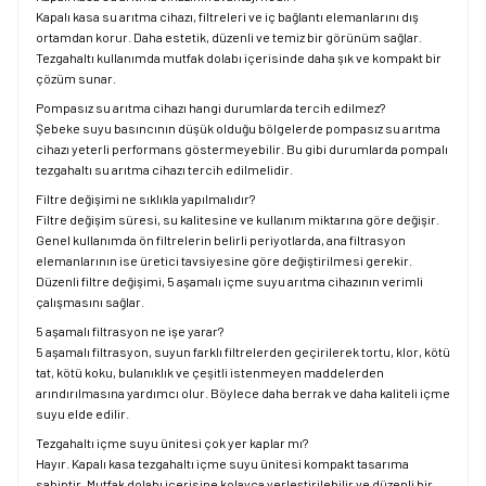
Kapalı kasa su arıtma cihazı, filtreleri ve iç bağlantı elemanlarını dış
ortamdan korur. Daha estetik, düzenli ve temiz bir görünüm sağlar.
Tezgahaltı kullanımda mutfak dolabı içerisinde daha şık ve kompakt bir
çözüm sunar.
Pompasız su arıtma cihazı hangi durumlarda tercih edilmez?
Şebeke suyu basıncının düşük olduğu bölgelerde pompasız su arıtma
cihazı yeterli performans göstermeyebilir. Bu gibi durumlarda pompalı
tezgahaltı su arıtma cihazı tercih edilmelidir.
Filtre değişimi ne sıklıkla yapılmalıdır?
Filtre değişim süresi, su kalitesine ve kullanım miktarına göre değişir.
Genel kullanımda ön filtrelerin belirli periyotlarda, ana filtrasyon
elemanlarının ise üretici tavsiyesine göre değiştirilmesi gerekir.
Düzenli filtre değişimi, 5 aşamalı içme suyu arıtma cihazının verimli
çalışmasını sağlar.
5 aşamalı filtrasyon ne işe yarar?
5 aşamalı filtrasyon, suyun farklı filtrelerden geçirilerek tortu, klor, kötü
tat, kötü koku, bulanıklık ve çeşitli istenmeyen maddelerden
arındırılmasına yardımcı olur. Böylece daha berrak ve daha kaliteli içme
suyu elde edilir.
Tezgahaltı içme suyu ünitesi çok yer kaplar mı?
Hayır. Kapalı kasa tezgahaltı içme suyu ünitesi kompakt tasarıma
sahiptir. Mutfak dolabı içerisine kolayca yerleştirilebilir ve düzenli bir