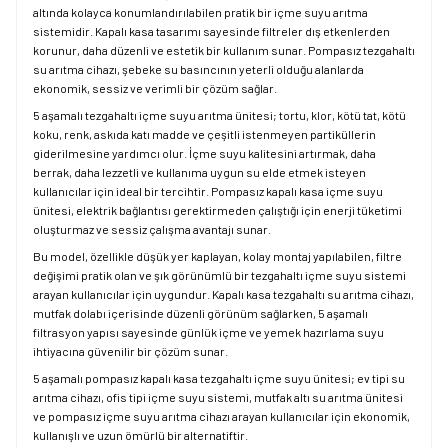
altında kolayca konumlandırılabilen pratik bir içme suyu arıtma
sistemidir. Kapalı kasa tasarımı sayesinde filtreler dış etkenlerden
korunur, daha düzenli ve estetik bir kullanım sunar. Pompasız tezgahaltı
su arıtma cihazı, şebeke su basıncının yeterli olduğu alanlarda
ekonomik, sessiz ve verimli bir çözüm sağlar.
5 aşamalı tezgahaltı içme suyu arıtma ünitesi; tortu, klor, kötü tat, kötü
koku, renk, askıda katı madde ve çeşitli istenmeyen partiküllerin
giderilmesine yardımcı olur. İçme suyu kalitesini artırmak, daha
berrak, daha lezzetli ve kullanıma uygun su elde etmek isteyen
kullanıcılar için ideal bir tercihtir. Pompasız kapalı kasa içme suyu
ünitesi, elektrik bağlantısı gerektirmeden çalıştığı için enerji tüketimi
oluşturmaz ve sessiz çalışma avantajı sunar.
Bu model, özellikle düşük yer kaplayan, kolay montaj yapılabilen, filtre
değişimi pratik olan ve şık görünümlü bir tezgahaltı içme suyu sistemi
arayan kullanıcılar için uygundur. Kapalı kasa tezgahaltı su arıtma cihazı,
mutfak dolabı içerisinde düzenli görünüm sağlarken, 5 aşamalı
filtrasyon yapısı sayesinde günlük içme ve yemek hazırlama suyu
ihtiyacına güvenilir bir çözüm sunar.
5 aşamalı pompasız kapalı kasa tezgahaltı içme suyu ünitesi; ev tipi su
arıtma cihazı, ofis tipi içme suyu sistemi, mutfak altı su arıtma ünitesi
ve pompasız içme suyu arıtma cihazı arayan kullanıcılar için ekonomik,
kullanışlı ve uzun ömürlü bir alternatiftir.