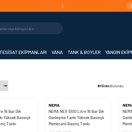
Teslimat!
Orijinal Ürün Garantisi |
Mühendislik De
TESİSAT EKİPMANLARI
VANA
TANK & BOYLER
YANGIN EKİ
61
Ürün
Bulundu.
Yeni
Yeni
NEMA
NEM
e 16 Bar Dik
NEMA NEX 1000 Litre 16 Bar Dik
NEMA 
%
40
%
40
ı Yüksek Basınçlı
Genleşme Tankı Yüksek Basınçlı
Genle
İndirim
İndirim
ınç Tankı
Membranlı Basınç Tankı
Membr