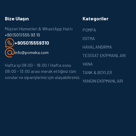
Bize Ulaşın
Kategoriler
Müşteri Hizmetleri & WhastApp Hattı
POMPA
+90 (501) 555 93 10
ISITMA
+905015559310
HAVALANDIRMA
info@pomeka.com
TESISAT EKIPMANLARI
VANA
Hafta içi 08:00 - 18:00 / Hafta sonu
08:00 - 13:00 arası merak ettiğiniz tüm
TANK & BOYLER
sorular ve siparişleriniz için ulaşabilirsiniz.
YANGIN EKIPMANLARI