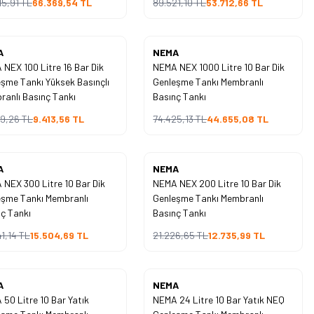
15,91
TL
66.369,54
TL
89.521,10
TL
53.712,66
TL
Yeni
A
NEMA
NEX 100 Litre 16 Bar Dik
NEMA NEX 1000 Litre 10 Bar Dik
%
40
şme Tankı Yüksek Basınçlı
Genleşme Tankı Membranlı
İndirim
anlı Basınç Tankı
Basınç Tankı
89,26
TL
9.413,56
TL
74.425,13
TL
44.655,08
TL
Yeni
A
NEMA
NEX 300 Litre 10 Bar Dik
NEMA NEX 200 Litre 10 Bar Dik
%
40
eşme Tankı Membranlı
Genleşme Tankı Membranlı
İndirim
ç Tankı
Basınç Tankı
1,14
TL
15.504,69
TL
21.226,65
TL
12.735,99
TL
Yeni
A
NEMA
50 Litre 10 Bar Yatık
NEMA 24 Litre 10 Bar Yatık NEQ
%
40