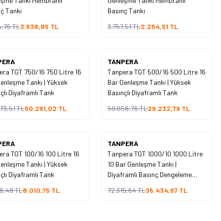
eşme Tankı Membranlı
Genleşme Tankı Membranlı
İndirim
ç Tankı
Basınç Tankı
4,76
TL
3.638,85
TL
3.757,51
TL
2.254,51
TL
Yeni
PERA
TANPERA
ra TGT 750/16 750 Litre 16
Tanpera TGT 500/16 500 Litre 16
%
51
enleşme Tankı | Yüksek
Bar Genleşme Tankı | Yüksek
İndirim
çlı Diyaframlı Tank
Basınçlı Diyaframlı Tank
73,51
TL
50.261,02
TL
59.658,76
TL
29.232,79
TL
Yeni
PERA
TANPERA
ra TGT 100/16 100 Litre 16
Tanpera TGT 1000/10 1000 Litre
%
51
enleşme Tankı | Yüksek
10 Bar Genleşme Tankı |
İndirim
çlı Diyaframlı Tank
Diyaframlı Basınç Dengeleme
Tankı
48,48
TL
8.010,75
TL
72.315,64
TL
35.434,67
TL