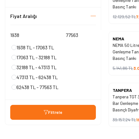
Genleşme Tan
İndirim
Basınç Tankı
Fiyat Aralığı
12.129,52
TL
7
Yeni
NEMA
NEMA 50 Litre
%
40
1938 TL - 17063 TL
Genleşme Tan
İndirim
17063 TL - 32188 TL
Basınç Tankı
32188 TL - 47313 TL
5.141,86
TL
3.
47313 TL - 62438 TL
62438 TL - 77563 TL
Yeni
TANPERA
Tanpera TGT 3
%
51
Bar Genleşme 
İndirim
Basınçlı Diyaf
Filtrele
39.157,24
TL
1