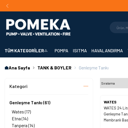
Orijinal Ürün Garantisi |
Mühendislik Destekli Teklif |
Hızlı 
TÜM KATEGORİLER
POMPA
ISITMA
HAVALANDIRMA
Ana Sayfa
TANK & BOYLER
Genleşme Tankı
Kategori
Yeni
WATES
Genleşme Tankı
(61)
WATES 24 Litr
Wates
(17)
Genleşme Tank
Etna
(14)
Membranlı Bas
Tanpera
(14)