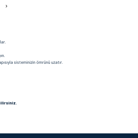
lar.
ın.
pısıyla sisteminizin ömrünü uzatır.
lirsiniz.