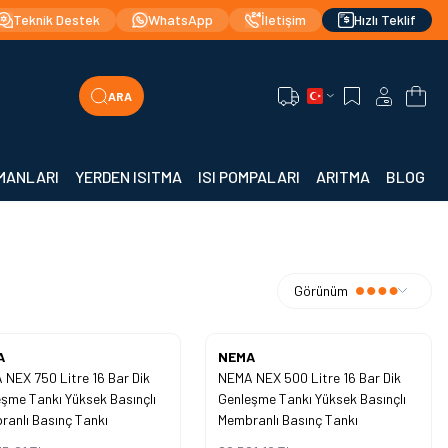
stekli Teklif |
Hızlı Teslimat!
Orijinal Ürün Gara
Teknik Destek
WhatsApp
İletişim
Hızlı Teklif
ARA
Favorilerim
Hesabım
Sepe
PMANLARI
YERDEN ISITMA
ISI POMPALARI
ARITMA
BLOG
Görünüm
Yeni
A
NEMA
NEX 750 Litre 16 Bar Dik
NEMA NEX 500 Litre 16 Bar Dik
%
40
şme Tankı Yüksek Basınçlı
Genleşme Tankı Yüksek Basınçlı
İndirim
anlı Basınç Tankı
Membranlı Basınç Tankı