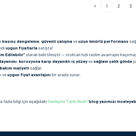
1
2
3
de
basınç dengeleme
,
güvenli çalışma
ve
uzun ömürlü performans
sağ
imdi
uygun fiyatlarla
satışta!
m Edilebilir”
olarak belirtilmiştir — stoktan hızlı teslim avantajını kaçırmay
dayanımı
,
korozyona karşı dayanıklı iç yüzey
ve
sağlam çelik gövde
ya
bakım maliyeti
sağlar.
ek ve
uygun fiyat avantajını
bir arada sunar.
 fazla bilgi için aşağıdaki
Genleşme Tankı Nedir?
blog yazımızı inceleyebi