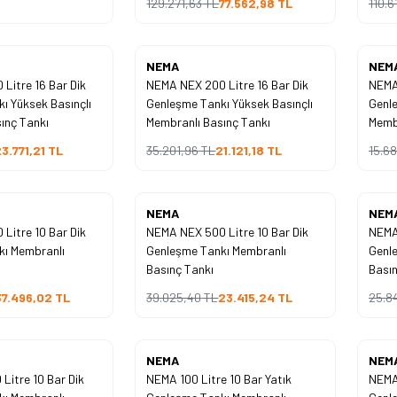
129.271,63
TL
77.562,98
TL
110.6
Yeni
Yeni
NEMA
NEM
Litre 16 Bar Dik
NEMA NEX 200 Litre 16 Bar Dik
NEMA 
%
40
%
40
ı Yüksek Basınçlı
Genleşme Tankı Yüksek Basınçlı
Genle
İndirim
İndirim
ınç Tankı
Membranlı Basınç Tankı
Membr
3.771,21
TL
35.201,96
TL
21.121,18
TL
15.6
Yeni
Yeni
NEMA
NEM
Litre 10 Bar Dik
NEMA NEX 500 Litre 10 Bar Dik
NEMA 
%
40
%
40
kı Membranlı
Genleşme Tankı Membranlı
Genl
İndirim
İndirim
Basınç Tankı
Basın
37.496,02
TL
39.025,40
TL
23.415,24
TL
25.84
Yeni
Yeni
NEMA
NEM
Litre 10 Bar Dik
NEMA 100 Litre 10 Bar Yatık
NEMA 
%
40
%
40