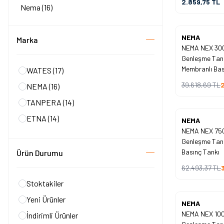
2.859,75
TL
Nema
(16)
Yeni
NEMA
Marka
NEMA NEX 300 
%
40
Genleşme Tank
İndirim
Membranlı Bas
WATES
(17)
39.618,69
TL
2
NEMA
(16)
TANPERA
(14)
ETNA
(14)
Yeni
NEMA
NEMA NEX 750 
%
40
Genleşme Tan
İndirim
Basınç Tankı
Ürün Durumu
62.493,37
TL
Stoktakiler
Yeni Ürünler
Yeni
NEMA
NEMA NEX 100 
İndirimli Ürünler
%
40