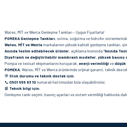
Wates, MİT ve Wenta Genleşme Tankları – Uygun Fiyatlarla!
POMEKA Genleşme Tankları
, ısıtma, soğutma ve hidrofor sistemlerin
Wates, MİT ve Wenta
markalarının yüksek kaliteli genleşme tankları, ş
Anında teslim edilebilecek ürünler
, açıklama kısmında
“Anında Tesli
Diyaframlı ve değiştirilebilir membranlı modeller
,
yüksek basınç 
Pompa ve tesisat ekipmanlarını koruyarak,
enerji verimliliği
ve
düşük 
POMEKA
, Wates, MİT ve Wenta ürünlerinde orijinal garanti, teknik dest
💬
Stok durumu ve teknik destek için:
📞
0501 555 93 10
numaralı hattımızdan bize ulaşabilirsiniz.
📘
Teknik bilgi için:
Genleşme tankı seçimi, basınç ayarları ve sistem verimliliği hakkında daha