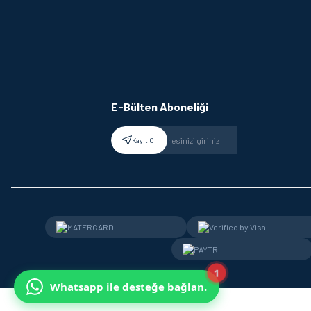
E-Bülten Aboneliği
Kayıt Ol
1
Whatsapp ile desteğe bağlan.