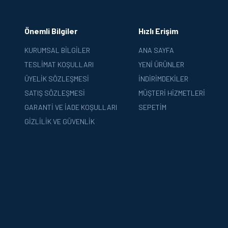
Önemli Bilgiler
Hızlı Erişim
KURUMSAL BILGILER
ANA SAYFA
TESLIMAT KOŞULLARI
YENI ÜRÜNLER
ÜYELIK SÖZLEŞMESI
İNDIRIMDEKILER
SATIŞ SÖZLEŞMESI
MÜŞTERI HIZMETLERI
GARANTI VE İADE KOŞULLARI
SEPETIM
GIZLILIK VE GÜVENLIK