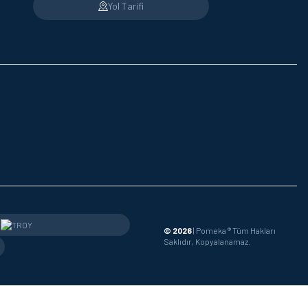
Yol Tarifi
© 2026
| Pomeka ® Tüm Hakları
Saklıdır, Kopyalanamaz.