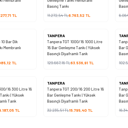
kı Membranlı
Genleşme Tankı Membranlı
Genl
İndirim
İndirim
Basınç Tankı
Basın
.277,71
TL
11.272,54
TL
6.763,52
TL
6.06
Yeni
Yeni
TANPERA
TAN
 10 Bar Dik
Tanpera TGT 1000/16 1000 Litre
Tanpe
%
51
%
51
kı Membranlı
16 Bar Genleşme Tankı | Yüksek
Bar G
İndirim
İndirim
Basınçlı Diyaframlı Tank
Basın
085,12
TL
129.667,16
TL
63.536,91
TL
102.5
Yeni
Yeni
TANPERA
TAN
00/16 300 Litre 16
Tanpera TGT 200/16 200 Litre 16
Tanpe
%
51
%
51
Tankı | Yüksek
Bar Genleşme Tankı | Yüksek
Bar G
İndirim
İndirim
ramlı Tank
Basınçlı Diyaframlı Tank
Basın
9.187,05
TL
32.235,51
TL
15.795,40
TL
16.3