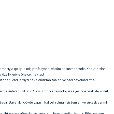
mak amacıyla geliştirilmiş profesyonel çözümler sunmaktadır. Konutlardan
 özellikleriyle öne çıkmaktadır.
atörleri, endüstriyel havalandırma fanları ve özel havalandırma
am alanları oluşturur. Sessiz motor teknolojisi sayesinde özellikle konut,
dır. Dayanıklı gövde yapısı, kaliteli rulman sistemleri ve yüksek verimli
 ihtiyacına göre detaylı analiz edilerek önerilmektedir. Böylece hem