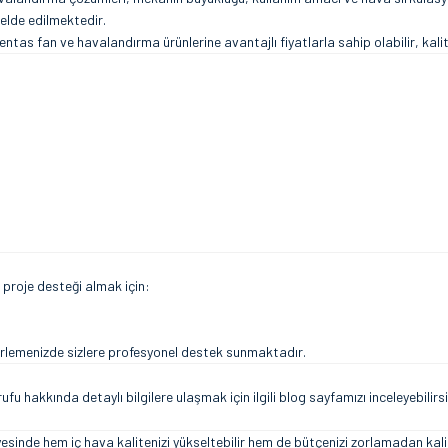
lde edilmektedir.
entas fan ve havalandırma ürünlerine avantajlı fiyatlarla sahip olabilir, kali
 proje desteği almak için:
rlemenizde sizlere profesyonel destek sunmaktadır.
fu hakkında detaylı bilgilere ulaşmak için ilgili blog sayfamızı inceleyebilirsi
de hem iç hava kalitenizi yükseltebilir hem de bütçenizi zorlamadan kalitel