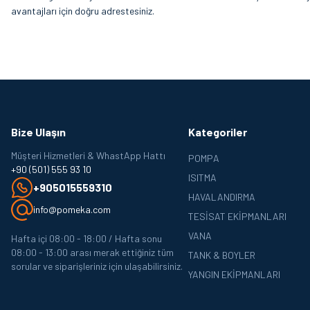
avantajları için doğru adrestesiniz.
Bize Ulaşın
Kategoriler
Müşteri Hizmetleri & WhastApp Hattı
POMPA
+90 (501) 555 93 10
ISITMA
+905015559310
HAVALANDIRMA
info@pomeka.com
TESISAT EKIPMANLARI
VANA
Hafta içi 08:00 - 18:00 / Hafta sonu
08:00 - 13:00 arası merak ettiğiniz tüm
TANK & BOYLER
sorular ve siparişleriniz için ulaşabilirsiniz.
YANGIN EKIPMANLARI