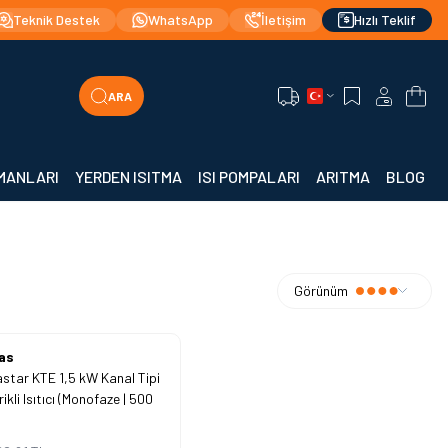
stekli Teklif |
Hızlı Teslimat!
Orijinal Ürün Gara
Teknik Destek
WhatsApp
İletişim
Hızlı Teklif
ARA
Favorilerim
Hesabım
Sepe
PMANLARI
YERDEN ISITMA
ISI POMPALARI
ARITMA
BLOG
Görünüm
as
star KTE 1,5 kW Kanal Tipi
rikli Isıtıcı (Monofaze | 500