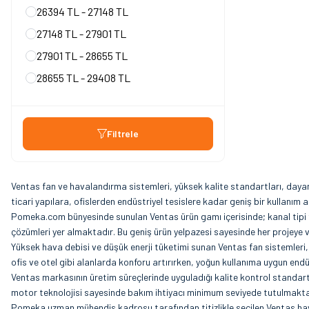
26394 TL - 27148 TL
27148 TL - 27901 TL
27901 TL - 28655 TL
28655 TL - 29408 TL
Filtrele
Ventas fan ve havalandırma sistemleri, yüksek kalite standartları, dayanık
ticari yapılara, ofislerden endüstriyel tesislere kadar geniş bir kullanım
Pomeka.com bünyesinde sunulan Ventas ürün gamı içerisinde; kanal tipi fan
çözümleri yer almaktadır. Bu geniş ürün yelpazesi sayesinde her proje
Yüksek hava debisi ve düşük enerji tüketimi sunan Ventas fan sistemleri, o
ofis ve otel gibi alanlarda konforu artırırken, yoğun kullanıma uygun endü
Ventas markasının üretim süreçlerinde uyguladığı kalite kontrol standartla
motor teknolojisi sayesinde bakım ihtiyacı minimum seviyede tutulmakta
Pomeka uzman mühendis kadrosu tarafından titizlikle seçilen Ventas hava