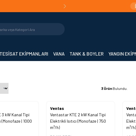
Teslimat!
Orijinal Ürün Garantisi |
Mühendislik De
TESİSAT EKİPMANLARI
VANA
TANK & BOYLER
YANGIN EKİ
3
Ürün
Bulundu.
%
Ventas
45
%
Vent
45
 3 kW Kanal Tipi
Ventastar KTE 2 kW Kanal Tipi
Venta
İndirim
İndirim
ıcı (Monofaze | 1000
Elektrikli Isıtıcı (Monofaze | 750
Elekt
m³/h)
m³/h)