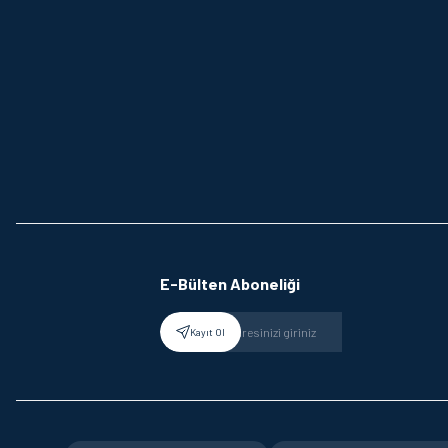
E-Bülten Aboneliği
Kayıt Ol