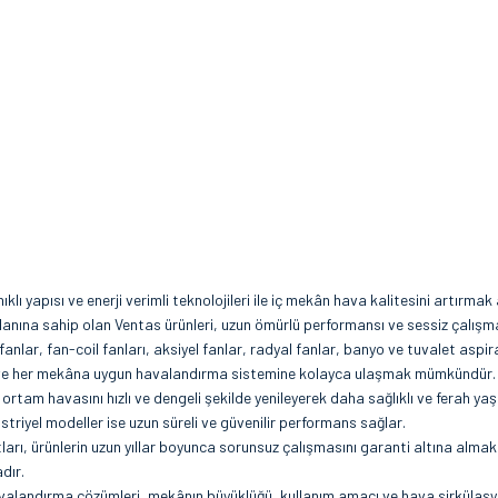
lı yapısı ve enerji verimli teknolojileri ile iç mekân hava kalitesini artır
 alanına sahip olan Ventas ürünleri, uzun ömürlü performansı ve sessiz çalışma
lar, fan-coil fanları, aksiyel fanlar, radyal fanlar, banyo ve tuvalet aspir
ye ve her mekâna uygun havalandırma sistemine kolayca ulaşmak mümkündür.
rtam havasını hızlı ve dengeli şekilde yenileyerek daha sağlıklı ve ferah yaş
striyel modeller ise uzun süreli ve güvenilir performans sağlar.
rı, ürünlerin uzun yıllar boyunca sorunsuz çalışmasını garanti altına almakta
dır.
landırma çözümleri, mekânın büyüklüğü, kullanım amacı ve hava sirkülasyon