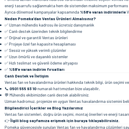
enerji tasarrufu sağlanmakta hem de sistemden maksimum performans e
Ayrıca dönemsel kampanyalar kapsamında
%58’e varan indirimlerle
V
Neden Pomeka’dan Ventas Ürünleri Almalısınız?
✅ Uzman mühendis kadrosu ile ücretsiz danışmanlık
✅ Canlı destek üzerinden teknik bilgilendirme
✅ Orijinal ve garantili Ventas ürünleri
✅ Projeye özel fan kapasite hesaplaması
✅ Sessiz ve yüksek verimli çözümler
✅ Uzun ömürlü ve dayanıklı sistemler
✅ Hızlı teslimat ve güvenli ödeme altyapısı
✅
%58’e varan indirim fırsatları
Canlı Destek ve İletişim
Ventas fan ve havalandırma ürünleri hakkında teknik bilgi, ürün seçimi ve
📞
0501 555 93 10
numaralı hattımızdan bize ulaşabilir,
💬 Mühendis ekibimizden canlı destek alabilirsiniz.
Uzman kadromuz, projenize en uygun Ventas havalandırma sistemini beli
Bilgilendirici İçerikler ve Blog Yazılarımız
Ventas fan sistemleri, doğru ürün seçimi, montaj önerileri ve enerji tasarru
👉
İlgili blog sayfamıza erişmek için buraya tıklayabilirsiniz.
Pomeka güvencesiyle sunulan Ventas fan ve havalandırma çözümleri sayesin