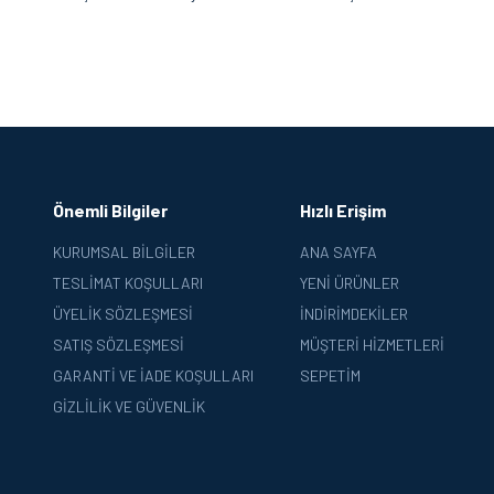
Önemli Bilgiler
Hızlı Erişim
KURUMSAL BILGILER
ANA SAYFA
TESLIMAT KOŞULLARI
YENI ÜRÜNLER
ÜYELIK SÖZLEŞMESI
İNDIRIMDEKILER
SATIŞ SÖZLEŞMESI
MÜŞTERI HIZMETLERI
GARANTI VE İADE KOŞULLARI
SEPETIM
GIZLILIK VE GÜVENLIK