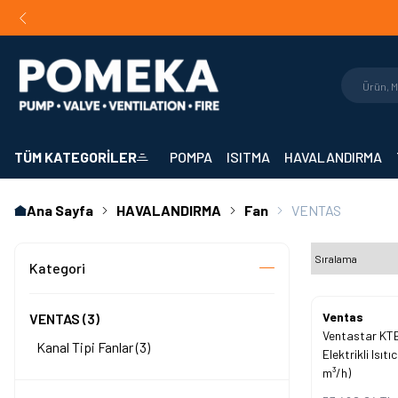
Orijinal Ürün Garantisi |
Mühendislik Destekli Teklif |
Hızlı 
TÜM KATEGORİLER
POMPA
ISITMA
HAVALANDIRMA
Ana Sayfa
HAVALANDIRMA
Fan
VENTAS
Kategori
%
Ventas
45
VENTAS
(3)
Ventastar KTE
İndirim
Kanal Tipi Fanlar
(3)
Elektrikli Isıt
m³/h)