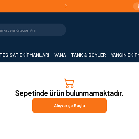
Teslimat!
Orijinal Ürün Garantisi |
Mühendislik De
TESİSAT EKİPMANLARI
VANA
TANK & BOYLER
YANGIN EKİ
Sepetinde ürün bulunmamaktadır.
Alışverişe Başla