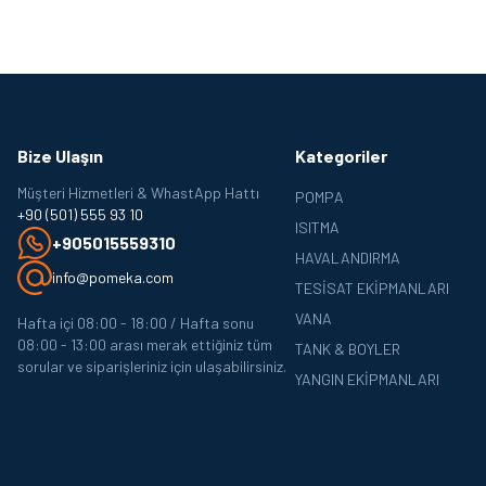
Bize Ulaşın
Kategoriler
Müşteri Hizmetleri & WhastApp Hattı
POMPA
+90 (501) 555 93 10
ISITMA
+905015559310
HAVALANDIRMA
info@pomeka.com
TESISAT EKIPMANLARI
VANA
Hafta içi 08:00 - 18:00 / Hafta sonu
08:00 - 13:00 arası merak ettiğiniz tüm
TANK & BOYLER
sorular ve siparişleriniz için ulaşabilirsiniz.
YANGIN EKIPMANLARI