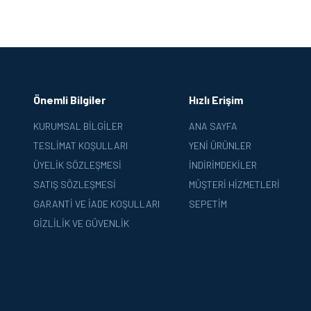
Önemli Bilgiler
Hızlı Erişim
KURUMSAL BILGILER
ANA SAYFA
TESLIMAT KOŞULLARI
YENI ÜRÜNLER
ÜYELIK SÖZLEŞMESI
İNDIRIMDEKILER
SATIŞ SÖZLEŞMESI
MÜŞTERI HIZMETLERI
GARANTI VE İADE KOŞULLARI
SEPETIM
GIZLILIK VE GÜVENLIK