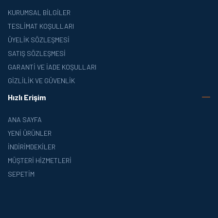
KURUMSAL BILGILER
TESLIMAT KOŞULLARI
ÜYELIK SÖZLEŞMESI
SATIŞ SÖZLEŞMESI
GARANTI VE İADE KOŞULLARI
GIZLILIK VE GÜVENLIK
Hızlı Erişim
ANA SAYFA
YENI ÜRÜNLER
İNDIRIMDEKILER
MÜŞTERI HIZMETLERI
SEPETIM