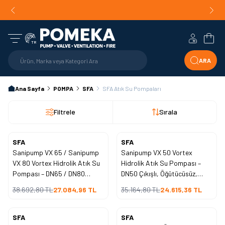
Orijinal Ürün Garantisi |
Mühendislik Destekli Teklif |
Orijin
Hızlı Teslimat!
Hesabım
Sepe
TR
ARA
Ana Sayfa
POMPA
SFA
SFA Atık Su Pompaları
Filtrele
Sırala
SFA
SFA
Yeni
Yeni
Sanipump VX 65 / Sanipump
Sanipump VX 50 Vortex
%
30
%
30
İndirim
İndirim
VX 80 Vortex Hidrolik Atık Su
Hidrolik Atık Su Pompası –
Pompası – DN65 / DN80
DN50 Çıkışlı, Öğütücüsüz,
Çıkışlı, Öğütücüsüz, Yüksek
Yüksek Katı Geçişli
38.692,80
TL
27.084,96
TL
35.164,80
TL
24.615,36
TL
Katı Geçişli Profesyonel
Profesyonel Tahliye Çözümü
Tahliye Çözümü
SFA
SFA
Yeni
Yeni