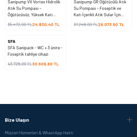
Sanipump VX Vortex Hidrolik
Sanipump GR Öğütücülü Atık
%
30
%
30
İndirim
İndirim
Atık Su Pompası –
Su Pompası – Foseptik ve
Öğütücüsüz, Yüksek Katı
Katı İçerikli Atık Sular İçin
Geçişli Profesyonel Tahliye
Profesyonel Tahliye Çözümü
35.472,00
TL
24.830,40
TL
37.248,00
TL
26.073,60
TL
Çözümü
SFA
Yeni
SFA Sanipack - WC + 3 ünite -
%
30
İndirim
Foseptik tahliye cihazı
43.728,00
TL
30.609,60
TL
Bize Ulaşın
Müşteri Hizmetleri & WhastApp Hattı