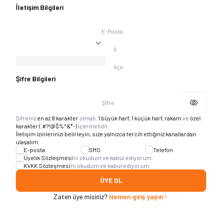
İletişim Bilgileri
E-Posta
İl
İlçe
Şifre Bilgileri
Şifre
Şifreniz
en az 8 karakter
olmalı.
1 büyük harf, 1 küçük harf, rakam
ve
özel
karakter (.#?!@$%^&*-)
içermelidir.
İletişim izinlerinizi belirleyin, size yalnızca tercih ettiğiniz kanallardan
ulaşalım.
E-posta
SMS
Telefon
Üyelik Sözleşmesi
'ni okudum ve kabul ediyorum.
KVKK Sözleşmesi
'ni okudum ve kabul ediyorum.
ÜYE OL
Zaten üye misiniz?
Hemen giriş yapın