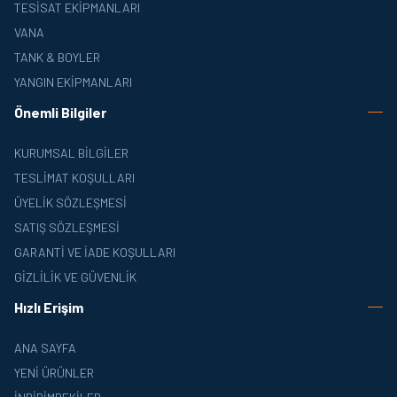
TESISAT EKIPMANLARI
VANA
TANK & BOYLER
YANGIN EKIPMANLARI
Önemli Bilgiler
KURUMSAL BILGILER
TESLIMAT KOŞULLARI
ÜYELIK SÖZLEŞMESI
SATIŞ SÖZLEŞMESI
GARANTI VE İADE KOŞULLARI
GIZLILIK VE GÜVENLIK
Hızlı Erişim
ANA SAYFA
YENI ÜRÜNLER