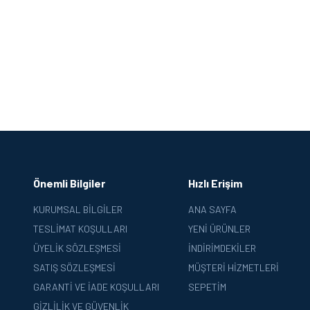
Önemli Bilgiler
Hızlı Erişim
KURUMSAL BILGILER
ANA SAYFA
TESLIMAT KOŞULLARI
YENI ÜRÜNLER
ÜYELIK SÖZLEŞMESI
İNDIRIMDEKILER
SATIŞ SÖZLEŞMESI
MÜŞTERI HIZMETLERI
GARANTI VE İADE KOŞULLARI
SEPETIM
GIZLILIK VE GÜVENLIK