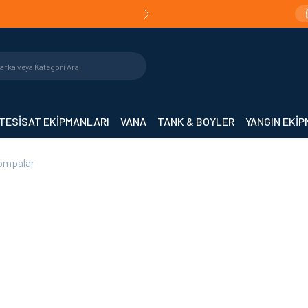
Teslimat!
Orijinal Ürün Garantisi |
Mühendislik De
TESİSAT EKİPMANLARI
VANA
TANK & BOYLER
YANGIN EKİ
Pompalar