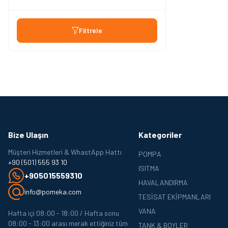
Filtrele
Bize Ulaşın
Kategoriler
Müşteri Hizmetleri & WhastApp Hattı
POMPA
+90 (501) 555 93 10
ISITMA
+905015559310
HAVALANDIRMA
info@pomeka.com
TESISAT EKIPMANLARI
VANA
Hafta içi 08:00 - 18:00 / Hafta sonu
08:00 - 13:00 arası merak ettiğiniz tüm
TANK & BOYLER