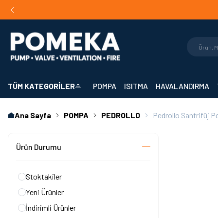
Orijinal Ürün Garantisi |
Mühendislik Destekli Teklif |
Hızlı 
TÜM KATEGORİLER
POMPA
ISITMA
HAVALANDIRMA
Ana Sayfa
POMPA
PEDROLLO
Pedrollo Santrifüj 
Ürün Durumu
Stoktakiler
Yeni Ürünler
İndirimli Ürünler