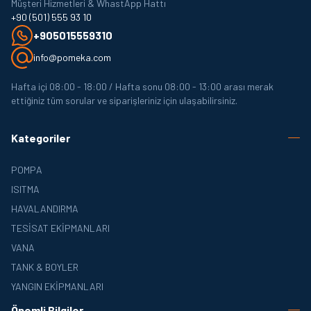
Müşteri Hizmetleri & WhastApp Hattı
+90 (501) 555 93 10
+905015559310
info@pomeka.com
Hafta içi 08:00 - 18:00 / Hafta sonu 08:00 - 13:00 arası merak
ettiğiniz tüm sorular ve siparişleriniz için ulaşabilirsiniz.
Kategoriler
POMPA
ISITMA
HAVALANDIRMA
TESISAT EKIPMANLARI
VANA
TANK & BOYLER
YANGIN EKIPMANLARI
Önemli Bilgiler