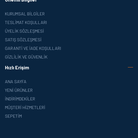
KURUMSAL BILGILER
TESLIMAT KOŞULLARI
ÜYELIK SÖZLEŞMESI
SATIŞ SÖZLEŞMESI
GARANTI VE İADE KOŞULLARI
GIZLILIK VE GÜVENLIK
Hızlı Erişim
ANA SAYFA
YENI ÜRÜNLER
İNDIRIMDEKILER
MÜŞTERI HIZMETLERI
SEPETIM