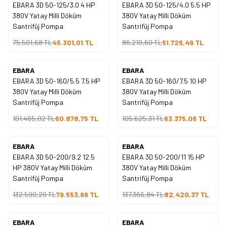
EBARA 3D 50-125/3.0 4 HP
EBARA 3D 50-125/4.0 5.5 HP
%
40
%
40
İndirim
İndirim
380V Yatay Milli Döküm
380V Yatay Milli Döküm
Santrifüj Pompa
Santrifüj Pompa
75.501,68
TL
45.301,01
TL
86.210,60
TL
51.726,49
TL
EBARA
EBARA
Yeni
Yeni
EBARA 3D 50-160/5.5 7.5 HP
EBARA 3D 50-160/7.5 10 HP
%
40
%
40
İndirim
İndirim
380V Yatay Milli Döküm
380V Yatay Milli Döküm
Santrifüj Pompa
Santrifüj Pompa
101.465,02
TL
60.878,75
TL
105.625,31
TL
63.375,06
TL
EBARA
EBARA
Yeni
Yeni
EBARA 3D 50-200/9.2 12.5
EBARA 3D 50-200/11 15 HP
%
40
%
40
İndirim
İndirim
HP 380V Yatay Milli Döküm
380V Yatay Milli Döküm
Santrifüj Pompa
Santrifüj Pompa
132.590,20
TL
79.553,99
TL
137.366,84
TL
82.420,37
TL
EBARA
EBARA
Yeni
Yeni