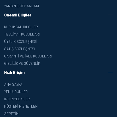
YANGIN EKIPMANLARI
Önemli Bilgiler
KURUMSAL BILGILER
TESLIMAT KOŞULLARI
ÜYELIK SÖZLEŞMESI
SATIŞ SÖZLEŞMESI
GARANTI VE İADE KOŞULLARI
GIZLILIK VE GÜVENLIK
Hızlı Erişim
ANA SAYFA
YENI ÜRÜNLER
İNDIRIMDEKILER
MÜŞTERI HIZMETLERI
SEPETIM