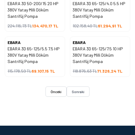
EBARA 3D 50-200/15 20 HP
EBARA 3D 65-125/4.0 5.5 HP
%
40
%
40
İndirim
İndirim
380V Yatay Milli Döküm
380V Yatay Milli Döküm
Santrifüj Pompa
Santrifüj Pompa
224.116,73
TL
134.470,17
TL
102.158,40
TL
61.294,91
TL
EBARA
EBARA
Yeni
Yeni
EBARA 3D 65-125/5.5 7.5 HP
EBARA 3D 65-125/7.5 10 HP
%
40
%
40
İndirim
İndirim
380V Yatay Milli Döküm
380V Yatay Milli Döküm
Santrifüj Pompa
Santrifüj Pompa
115.178,59
TL
69.107,15
TL
118.876,63
TL
71.326,24
TL
Önceki
Sonraki