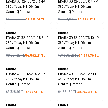
EBARA 3D 32-160/2.2 3 HP
EBARA 3D 32-200/3.0 4 HP
%
40
%
40
İndirim
İndirim
380V Yatay Milli Döküm
380V Yatay Milli Döküm
Santrifüj Pompa
Santrifüj Pompa
66.025,45
TL
39.615,01
TL
84.823,83
TL
50.894,17
TL
EBARA
EBARA
Yeni
Yeni
EBARA 3D 32-200/4.0 5.5 HP
EBARA 3D 32-200/7.5 10 HP
%
40
%
40
İndirim
İndirim
380V Yatay Milli Döküm
380V Yatay Milli Döküm
Santrifüj Pompa
Santrifüj Pompa
90.987,23
TL
54.592,21
TL
107.628,42
TL
64.576,79
TL
EBARA
EBARA
Yeni
Yeni
EBARA 3D 40-125/1.5 2 HP
EBARA 3D 40-125/2.2 3 HP
%
40
%
40
İndirim
İndirim
380V Yatay Milli Döküm
380V Yatay Milli Döküm
Santrifüj Pompa
Santrifüj Pompa
63.328,96
TL
37.997,11
TL
64.561,64
TL
38.737,25
TL
EBARA
EBARA
Yeni
Yeni