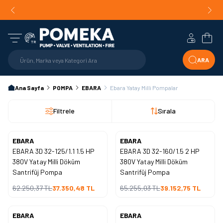
Orijinal Ürün Garantisi |
Mühendislik Destekli Teklif |
Orijin
Hızlı Teslimat!
Hesabım
Sepe
TR
ARA
Ana Sayfa
POMPA
EBARA
Ebara Yatay Milli Pompalar
Filtrele
Sırala
EBARA
EBARA
Yeni
Yeni
EBARA 3D 32-125/1.1 1.5 HP
EBARA 3D 32-160/1.5 2 HP
%
40
%
40
İndirim
İndirim
380V Yatay Milli Döküm
380V Yatay Milli Döküm
Santrifüj Pompa
Santrifüj Pompa
62.250,37
TL
37.350,48
TL
65.255,03
TL
39.152,75
TL
EBARA
EBARA
Yeni
Yeni