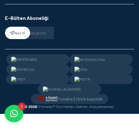
E-Bülten Aboneliği
Kayıt Ol
Pomeka Etbis’e kayıtlıdır
1
© 2026
| Pomeka ® Tüm Hakları Saklıdır, Kopyalanamaz.