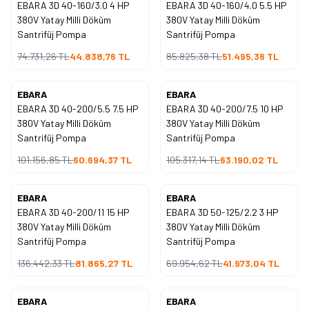
EBARA 3D 40-160/3.0 4 HP
EBARA 3D 40-160/4.0 5.5 HP
%
40
%
40
İndirim
İndirim
380V Yatay Milli Döküm
380V Yatay Milli Döküm
Santrifüj Pompa
Santrifüj Pompa
74.731,26
TL
44.838,76
TL
85.825,38
TL
51.495,36
TL
EBARA
EBARA
Yeni
Yeni
EBARA 3D 40-200/5.5 7.5 HP
EBARA 3D 40-200/7.5 10 HP
%
40
%
40
İndirim
İndirim
380V Yatay Milli Döküm
380V Yatay Milli Döküm
Santrifüj Pompa
Santrifüj Pompa
101.156,85
TL
60.694,37
TL
105.317,14
TL
63.190,02
TL
EBARA
EBARA
Yeni
Yeni
EBARA 3D 40-200/11 15 HP
EBARA 3D 50-125/2.2 3 HP
%
40
%
40
İndirim
İndirim
380V Yatay Milli Döküm
380V Yatay Milli Döküm
Santrifüj Pompa
Santrifüj Pompa
136.442,33
TL
81.865,27
TL
69.954,62
TL
41.973,04
TL
EBARA
EBARA
Yeni
Yeni