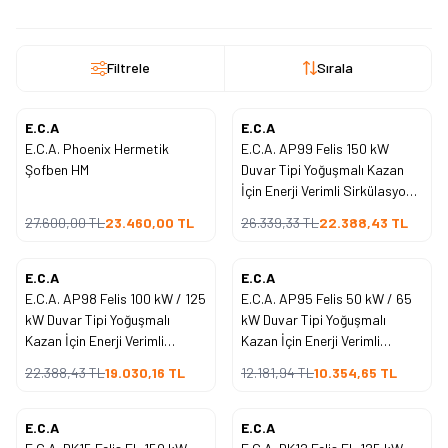
Filtrele
Sırala
E.C.A
E.C.A
%
15
%
15
İndirim
İndirim
E.C.A. Phoenix Hermetik
E.C.A. AP99 Felis 150 kW
Şofben HM
Duvar Tipi Yoğuşmalı Kazan
İçin Enerji Verimli Sirkülasyon
Pompası
27.600,00
TL
23.460,00
TL
26.339,33
TL
22.388,43
TL
E.C.A
E.C.A
%
15
%
15
İndirim
İndirim
E.C.A. AP98 Felis 100 kW / 125
E.C.A. AP95 Felis 50 kW / 65
kW Duvar Tipi Yoğuşmalı
kW Duvar Tipi Yoğuşmalı
Kazan İçin Enerji Verimli
Kazan İçin Enerji Verimli
Sirkülasyon Pompası
Sirkülasyon Pompası
22.388,43
TL
19.030,16
TL
12.181,94
TL
10.354,65
TL
E.C.A
E.C.A
%
15
%
15
İndirim
İndirim