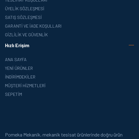
ÜYELIK SÖZLEŞMESI
SATIŞ SÖZLEŞMESI
GARANTI VE İADE KOŞULLARI
GIZLILIK VE GÜVENLIK
Hızlı Erişim
ANA SAYFA
YENI ÜRÜNLER
İNDIRIMDEKILER
MÜŞTERI HIZMETLERI
SEPETIM
Pomeka Mekanik, mekanik tesisat ürünlerinde doğru ürün