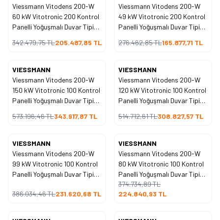
Viessmann Vitodens 200-W
Viessmann Vitodens 200-W
60 kW Vitotronic 200 Kontrol
49 kW Vitotronic 200 Kontrol
Panelli Yoğuşmalı Duvar Tipi
Panelli Yoğuşmalı Duvar Tipi
Kazan
Kazan
342.479,75
TL
205.487,85
TL
276.462,85
TL
165.877,71
TL
VIESSMANN
VIESSMANN
%
40
%
40
İndirim
İndirim
Viessmann Vitodens 200-W
Viessmann Vitodens 200-W
150 kW Vitotronic 100 Kontrol
120 kW Vitotronic 100 Kontrol
Panelli Yoğuşmalı Duvar Tipi
Panelli Yoğuşmalı Duvar Tipi
Kazan
Kazan
573.196,46
TL
343.917,87
TL
514.712,61
TL
308.827,57
TL
VIESSMANN
VIESSMANN
%
40
%
40
İndirim
İndirim
Viessmann Vitodens 200-W
Viessmann Vitodens 200-W
99 kW Vitotronic 100 Kontrol
80 kW Vitotronic 100 Kontrol
Panelli Yoğuşmalı Duvar Tipi
Panelli Yoğuşmalı Duvar Tipi
374.734,89
TL
Kazan
Kazan
386.034,46
TL
231.620,68
TL
224.840,93
TL
%
40
%
40