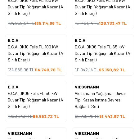
E.C.A. DK15 Felis FL 150 kW
E.C.A. DK12 Felis FL 125 kW
Duvar Tipi Yoğuşmalı Kazan (A
Duvar Tipi Yoğuşmalı Kazan (A
Sınıfı Enerji)
Sınıfı Enerji)
194.252,54
TL
165.114,66
TL
151.451,14
TL
128.733,47
TL
E.C.A
E.C.A
%
15
%
15
İndirim
İndirim
E.C.A. DK10 Felis FL 100 kW
E.C.A. DK06 Felis FL 65 kW
Duvar Tipi Yoğuşmalı Kazan (A
Duvar Tipi Yoğuşmalı Kazan (A
Sınıfı Enerji)
Sınıfı Enerji)
134.989,06
TL
114.740,70
TL
111.942,14
TL
95.150,82
TL
E.C.A
VIESSMANN
%
15
%
40
İndirim
İndirim
E.C.A. DK05 Felis FL 50 kW
Viessmann Yoğuşmalı Duvar
Duvar Tipi Yoğuşmalı Kazan (A
Tipi Kazan Isıtma Devresi
Sınıfı Enerji)
Bağlantı Seti
105.357,31
TL
89.553,72
TL
85.739,78
TL
51.443,87
TL
VIESSMANN
VIESSMANN
%
40
%
40
İndirim
İndirim