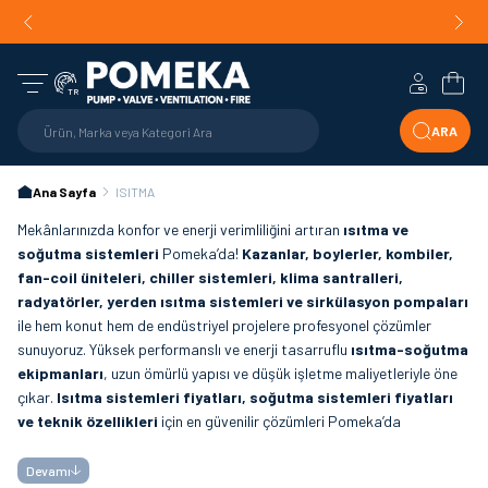
Orijinal Ürün Garantisi |
Mühendislik Destekli Teklif |
Orijin
Hızlı Teslimat!
Hesabım
Sepe
TR
ARA
Ana Sayfa
ISITMA
Mekânlarınızda konfor ve enerji verimliliğini artıran
ısıtma ve
soğutma sistemleri
Pomeka’da!
Kazanlar, boylerler, kombiler,
fan-coil üniteleri, chiller sistemleri, klima santralleri,
radyatörler, yerden ısıtma sistemleri ve sirkülasyon pompaları
ile hem konut hem de endüstriyel projelere profesyonel çözümler
sunuyoruz. Yüksek performanslı ve enerji tasarruflu
ısıtma-soğutma
ekipmanları
, uzun ömürlü yapısı ve düşük işletme maliyetleriyle öne
çıkar.
Isıtma sistemleri fiyatları, soğutma sistemleri fiyatları
ve teknik özellikleri
için en güvenilir çözümleri Pomeka’da
bulabilirsiniz.
Devamı