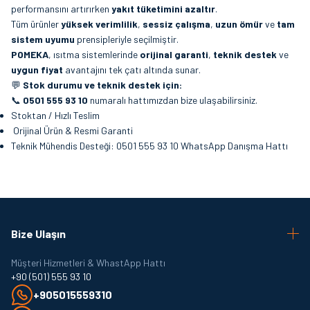
performansını artırırken
yakıt tüketimini azaltır
.
Tüm ürünler
yüksek verimlilik
,
sessiz çalışma
,
uzun ömür
ve
tam
sistem uyumu
prensipleriyle seçilmiştir.
POMEKA
, ısıtma sistemlerinde
orijinal garanti
,
teknik destek
ve
uygun fiyat
avantajını tek çatı altında sunar.
💬
Stok durumu ve teknik destek için:
📞
0501 555 93 10
numaralı hattımızdan bize ulaşabilirsiniz.
Stoktan / Hızlı Teslim
Orijinal Ürün & Resmi Garanti
Teknik Mühendis Desteği: 0501 555 93 10 WhatsApp Danışma Hattı
Bize Ulaşın
Müşteri Hizmetleri & WhastApp Hattı
+90 (501) 555 93 10
+905015559310