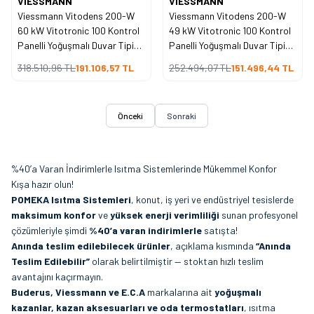
VIESSMANN
VIESSMANN
İndirim
İndirim
Viessmann Vitodens 200-W
Viessmann Vitodens 200-W
60 kW Vitotronic 100 Kontrol
49 kW Vitotronic 100 Kontrol
Panelli Yoğuşmalı Duvar Tipi
Panelli Yoğuşmalı Duvar Tipi
Kazan
Kazan
318.510,96
TL
191.106,57
TL
252.494,07
TL
151.496,44
TL
Önceki
Sonraki
%40’a Varan İndirimlerle Isıtma Sistemlerinde Mükemmel Konfor
Kışa hazır olun!
POMEKA Isıtma Sistemleri
, konut, iş yeri ve endüstriyel tesislerde
maksimum konfor
ve
yüksek enerji verimliliği
sunan profesyonel
çözümleriyle şimdi
%40’a varan indirimlerle
satışta!
Anında teslim edilebilecek ürünler
, açıklama kısmında
“Anında
Teslim Edilebilir”
olarak belirtilmiştir — stoktan hızlı teslim
avantajını kaçırmayın.
Buderus, Viessmann ve E.C.A
markalarına ait
yoğuşmalı
kazanlar, kazan aksesuarları ve oda termostatları
, ısıtma