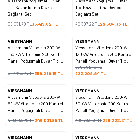
Viessmann Yoğuşmalı Duvar
Viessmann Yoğuşmalı Duvar
Tipi Kazan Isıtma Devresi
Tipi Kazan Isıtma Devresi
Bağlantı Seti
Bağlantı Seti
59.031,70
TL
35.419,02
TL
49.307,22
TL
29.584,33
TL
VIESSMANN
VIESSMANN
%
40
%
40
İndirim
İndirim
Viessmann Vitodens 200-W
Viessmann Vitodens 200-W
150 kW Vitotronic 200 Kontrol
120 kW Vitotronic 200 Kontrol
Panelli Yoğuşmalı Duvar Tipi
Panelli Yoğuşmalı Duvar Tipi
538.681,40
TL
Kazan
Kazan
597.165,24
TL
358.299,15
TL
323.208,84
TL
VIESSMANN
VIESSMANN
%
40
%
40
İndirim
İndirim
Viessmann Vitodens 200-W
Viessmann Vitodens 200-W
99 kW Vitotronic 200 Kontrol
80 kW Vitotronic 200 Kontrol
Panelli Yoğuşmalı Duvar Tipi
Panelli Yoğuşmalı Duvar Tipi
Kazan
Kazan
410.003,25
TL
246.001,95
TL
398.703,68
TL
239.222,21
TL
VIESSMANN
VIESSMANN
%
40
%
40
İndirim
İndirim