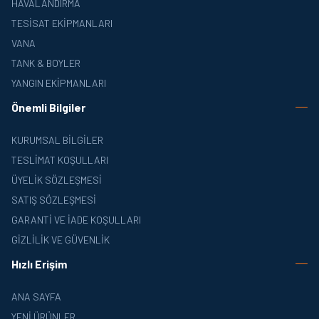
HAVALANDIRMA
TESISAT EKIPMANLARI
VANA
TANK & BOYLER
YANGIN EKIPMANLARI
Önemli Bilgiler
KURUMSAL BILGILER
TESLIMAT KOŞULLARI
ÜYELIK SÖZLEŞMESI
SATIŞ SÖZLEŞMESI
GARANTI VE İADE KOŞULLARI
GIZLILIK VE GÜVENLIK
Hızlı Erişim
ANA SAYFA
YENI ÜRÜNLER