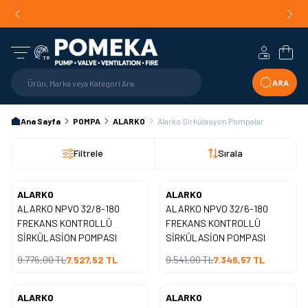
Orijinal Ürün Garantisi |
Mühendislik Destekli Teklif |
Orijin
Hızlı Teslimat!
Hesabım
Sepe
TR
ARA
Ana Sayfa
POMPA
ALARKO
Alarko Sirkülasyon Pompalar
Filtrele
Sırala
ALARKO
ALARKO
Yeni
Yeni
ALARKO NPVO 32/8-180
ALARKO NPVO 32/6-180
%
23
%
23
İndirim
İndirim
FREKANS KONTROLLÜ
FREKANS KONTROLLÜ
SİRKÜLASİON POMPASI
SİRKÜLASİON POMPASI
9.776,00
TL
7.527,52
TL
9.541,00
TL
7.346,57
TL
ALARKO
ALARKO
Yeni
Yeni