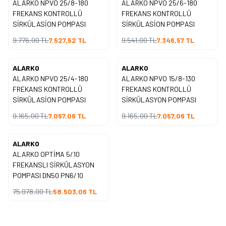
ALARKO NPVO 25/8-180
ALARKO NPVO 25/6-180
%
23
%
23
İndirim
İndirim
FREKANS KONTROLLÜ
FREKANS KONTROLLÜ
SİRKÜLASİON POMPASI
SİRKÜLASİON POMPASI
9.776,00
TL
7.527,52
TL
9.541,00
TL
7.346,57
TL
ALARKO
ALARKO
Yeni
Yeni
ALARKO NPVO 25/4-180
ALARKO NPVO 15/8-130
%
23
%
23
İndirim
İndirim
FREKANS KONTROLLÜ
FREKANS KONTROLLÜ
SİRKÜLASİON POMPASI
SİRKÜLASYON POMPASI
9.165,00
TL
7.057,06
TL
9.165,00
TL
7.057,06
TL
ALARKO
Yeni
ALARKO OPTİMA 5/10
%
23
İndirim
FREKANSLI SİRKÜLASYON
POMPASI DN50 PN6/10
75.978,00
TL
58.503,06
TL