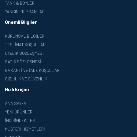
TANK & BOYLER
YANGIN EKIPMANLARI
Önemli Bilgiler
KURUMSAL BILGILER
TESLIMAT KOŞULLARI
ÜYELIK SÖZLEŞMESI
SATIŞ SÖZLEŞMESI
GARANTI VE İADE KOŞULLARI
GIZLILIK VE GÜVENLIK
Hızlı Erişim
ANA SAYFA
YENI ÜRÜNLER
İNDIRIMDEKILER
MÜŞTERI HIZMETLERI