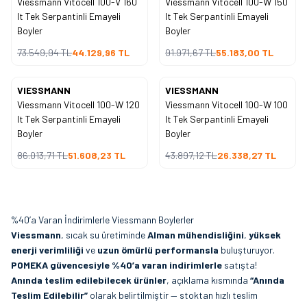
Viessmann Vitocell 100-V 160
Viessmann Vitocell 100-W 150
lt Tek Serpantinli Emayeli
lt Tek Serpantinli Emayeli
Boyler
Boyler
73.549,94
TL
44.129,96
TL
91.971,67
TL
55.183,00
TL
VIESSMANN
VIESSMANN
%
40
%
40
İndirim
İndirim
Viessmann Vitocell 100-W 120
Viessmann Vitocell 100-W 100
lt Tek Serpantinli Emayeli
lt Tek Serpantinli Emayeli
Boyler
Boyler
86.013,71
TL
51.608,23
TL
43.897,12
TL
26.338,27
TL
%40’a Varan İndirimlerle Viessmann Boylerler
Viessmann
, sıcak su üretiminde
Alman mühendisliğini
,
yüksek
enerji verimliliği
ve
uzun ömürlü performansla
buluşturuyor.
POMEKA güvencesiyle %40’a varan indirimlerle
satışta!
Anında teslim edilebilecek ürünler
, açıklama kısmında
“Anında
Teslim Edilebilir”
olarak belirtilmiştir — stoktan hızlı teslim