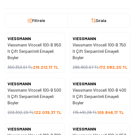
Filtrele
Sırala
VIESSMANN
VIESSMANN
%
40
%
40
İndirim
İndirim
Viessmann Vitocell 100-B 950
Viessmann Vitocell 100-B 750
lt Çift Serpantinli Emayeli
lt Çift Serpantinli Emayeli
Boyler
Boyler
360.353,61
TL
216.212,17
TL
286.803,67
TL
172.082,20
TL
VIESSMANN
VIESSMANN
%
40
%
40
İndirim
İndirim
Viessmann Vitocell 100-B 500
Viessmann Vitocell 100-B 400
lt Çift Serpantinli Emayeli
lt Çift Serpantinli Emayeli
Boyler
Boyler
203.392,29
TL
122.035,37
TL
176.410,28
TL
105.846,17
TL
VIESSMANN
VIESSMANN
%
40
%
40
İndirim
İndirim