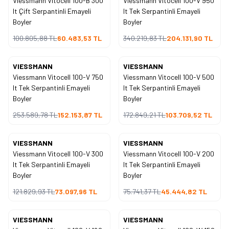
Viessmann Vitocell 100-B 300
Viessmann Vitocell 100-V 950
lt Çift Serpantinli Emayeli
lt Tek Serpantinli Emayeli
Boyler
Boyler
100.805,88
TL
60.483,53
TL
340.219,83
TL
204.131,90
TL
VIESSMANN
VIESSMANN
%
40
%
40
İndirim
İndirim
Viessmann Vitocell 100-V 750
Viessmann Vitocell 100-V 500
lt Tek Serpantinli Emayeli
lt Tek Serpantinli Emayeli
Boyler
Boyler
253.589,78
TL
152.153,87
TL
172.849,21
TL
103.709,52
TL
VIESSMANN
VIESSMANN
%
40
%
40
İndirim
İndirim
Viessmann Vitocell 100-V 300
Viessmann Vitocell 100-V 200
lt Tek Serpantinli Emayeli
lt Tek Serpantinli Emayeli
Boyler
Boyler
121.829,93
TL
73.097,96
TL
75.741,37
TL
45.444,82
TL
VIESSMANN
VIESSMANN
%
40
%
40
İndirim
İndirim