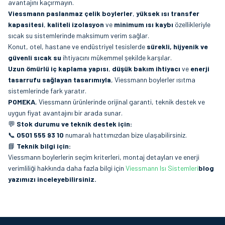
avantajını kaçırmayın.
Viessmann paslanmaz çelik boylerler
,
yüksek ısı transfer
kapasitesi
,
kaliteli izolasyon
ve
minimum ısı kaybı
özellikleriyle
sıcak su sistemlerinde maksimum verim sağlar.
Konut, otel, hastane ve endüstriyel tesislerde
sürekli, hijyenik ve
güvenli sıcak su
ihtiyacını mükemmel şekilde karşılar.
Uzun ömürlü iç kaplama yapısı
,
düşük bakım ihtiyacı
ve
enerji
tasarrufu sağlayan tasarımıyla
, Viessmann boylerler ısıtma
sistemlerinde fark yaratır.
POMEKA
, Viessmann ürünlerinde orijinal garanti, teknik destek ve
uygun fiyat avantajını bir arada sunar.
💬
Stok durumu ve teknik destek için:
📞
0501 555 93 10
numaralı hattımızdan bize ulaşabilirsiniz.
📘
Teknik bilgi için:
Viessmann boylerlerin seçim kriterleri, montaj detayları ve enerji
verimliliği hakkında daha fazla bilgi için
Viessmann Isı Sistemleri
blog
yazımızı inceleyebilirsiniz.