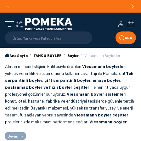
Orijinal Ürün Garantisi |
Mühendislik Destekli Teklif |
Orijin
Hızlı Teslimat!
Hesabım
Sepe
TR
ARA
Ana Sayfa
TANK & BOYLER
Boyler
Viessmann Boylerler
Alman mühendisliğinin kalitesiyle üretilen
Viessmann boylerler
,
yüksek verimlilik ve uzun ömürlü kullanım avantajı ile Pomeka’da!
Tek
serpantinli boyler, çift serpantinli boyler, emaye boyler,
paslanmaz boyler ve hızlı boyler çeşitleri
ile her ihtiyaca uygun
profesyonel çözümler sunuyoruz.
Viessmann boyler sistemleri
,
konut, otel, hastane, fabrika ve endüstriyel tesislerde güvenle tercih
edilmektedir. Dayanıklı malzemesi, yüksek ısı transfer yüzeyi ve enerji
tasarrufu sağlayan yapısı sayesinde
Viessmann boyler çeşitleri
projelerinizde maksimum performans sağlar.
Viessmann boyler
fiyatları, katalog ve teknik özellikler
için en doğru ve güvenilir
çözümler Pomeka’da!
Devamı