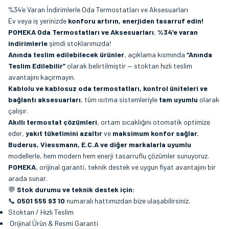
%34’e Varan İndirimlerle Oda Termostatları ve Aksesuarları
Ev veya iş yerinizde
konforu artırın, enerjiden tasarruf edin!
POMEKA Oda Termostatları ve Aksesuarları
,
%34’e varan
indirimlerle
şimdi stoklarımızda!
Anında teslim edilebilecek ürünler
, açıklama kısmında
“Anında
Teslim Edilebilir”
olarak belirtilmiştir — stoktan hızlı teslim
avantajını kaçırmayın.
Kablolu ve kablosuz oda termostatları, kontrol üniteleri ve
bağlantı aksesuarları
, tüm ısıtma sistemleriyle
tam uyumlu
olarak
çalışır.
Akıllı termostat çözümleri
, ortam sıcaklığını otomatik optimize
eder,
yakıt tüketimini azaltır
ve
maksimum konfor sağlar.
Buderus, Viessmann, E.C.A ve diğer markalarla uyumlu
modellerle, hem modern hem enerji tasarruflu çözümler sunuyoruz.
POMEKA
, orijinal garanti, teknik destek ve uygun fiyat avantajını bir
arada sunar.
💬
Stok durumu ve teknik destek için:
📞
0501 555 93 10
numaralı hattımızdan bize ulaşabilirsiniz.
Stoktan / Hızlı Teslim
Orijinal Ürün & Resmi Garanti