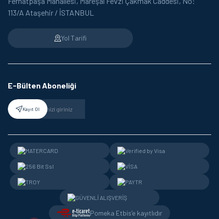
Ferhatpaşa Mahallesi, Mareşal Fevzi Çakmak Caddesi, No:
113/A Ataşehir / İSTANBUL
Yol Tarifi
E-Bülten Aboneliği
Kayıt Ol
Pomeka Etbis’e kayıtlıdır