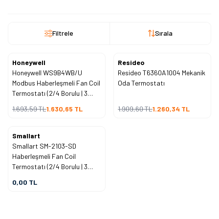
Filtrele
Sırala
Honeywell
Resideo
%
4
%
34
İndirim
İndirim
Honeywell WS9B4WB/U
Resideo T6360A1004 Mekanik
Modbus Haberleşmeli Fan Coil
Oda Termostatı
Termostatı (2/4 Borulu | 3
Kademe Fan | 220V)
1.693,59
TL
1.630,65
TL
1.909,60
TL
1.260,34
TL
Tükendi
Smallart
Smallart SM-2103-SD
Haberleşmeli Fan Coil
Termostatı (2/4 Borulu | 3
Kademe Fan | On/Off Vana |
0,00
TL
230V)