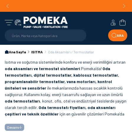
Orijinal Ürün Garantisi |
Mühendislik Destekli Teklif |
Orijin
Hızlı Teslimat!
Hesabım
Sepe
TR
ARA
Ana Sayfa
ISITMA
Oda Aksamları / Termostatlar
Isıtma ve soğutma sistemlerinde konforu ve enerji verimliliğini artıran
oda aksamları ve termostat sistemleri
Pomeka’da!
Oda
termostatları, dijital termostatlar, kablosuz termostatlar,
programlanabilir termostatlar, vana motorları, kontrol
üniteleri ve sensörler
ile mekanlarınızda hassas sıcaklık kontrolü
sağlıyoruz. Kullanımı kolay, enerji tasarrufu sağlayan ve uzun ömürlü
oda termostatları
, konut, ofis, otel ve endüstriyel tesislerde yaygın
olarak tercih edilir.
Oda termostatı fiyatları, oda aksamları
çeşitleri ve teknik özellikler
için en güvenilir çözümleri Pomeka’da
bulabilirsiniz.
Devamı