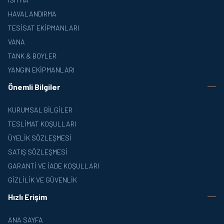
HAVALANDIRMA
TESISAT EKIPMANLARI
VANA
TANK & BOYLER
YANGIN EKIPMANLARI
Önemli Bilgiler
KURUMSAL BILGILER
TESLIMAT KOŞULLARI
ÜYELIK SÖZLEŞMESI
SATIŞ SÖZLEŞMESI
GARANTI VE İADE KOŞULLARI
GIZLILIK VE GÜVENLIK
Hızlı Erişim
ANA SAYFA