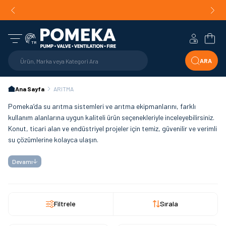
Orijinal Ürün Garantisi |
Mühendislik Destekli Teklif |
Orijin
Hızlı Teslimat!
Hesabım
Sepe
TR
ARA
Ana Sayfa
ARITMA
Pomeka’da su arıtma sistemleri ve arıtma ekipmanlarını, farklı
kullanım alanlarına uygun kaliteli ürün seçenekleriyle inceleyebilirsiniz.
Konut, ticari alan ve endüstriyel projeler için temiz, güvenilir ve verimli
su çözümlerine kolayca ulaşın.
Devamı
Filtrele
Sırala