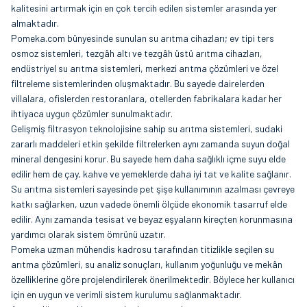
kalitesini artırmak için en çok tercih edilen sistemler arasında yer
almaktadır.
Pomeka.com bünyesinde sunulan su arıtma cihazları; ev tipi ters
osmoz sistemleri, tezgâh altı ve tezgâh üstü arıtma cihazları,
endüstriyel su arıtma sistemleri, merkezi arıtma çözümleri ve özel
filtreleme sistemlerinden oluşmaktadır. Bu sayede dairelerden
villalara, ofislerden restoranlara, otellerden fabrikalara kadar her
ihtiyaca uygun çözümler sunulmaktadır.
Gelişmiş filtrasyon teknolojisine sahip su arıtma sistemleri, sudaki
zararlı maddeleri etkin şekilde filtrelerken aynı zamanda suyun doğal
mineral dengesini korur. Bu sayede hem daha sağlıklı içme suyu elde
edilir hem de çay, kahve ve yemeklerde daha iyi tat ve kalite sağlanır.
Su arıtma sistemleri sayesinde pet şişe kullanımının azalması çevreye
katkı sağlarken, uzun vadede önemli ölçüde ekonomik tasarruf elde
edilir. Aynı zamanda tesisat ve beyaz eşyaların kireçten korunmasına
yardımcı olarak sistem ömrünü uzatır.
Pomeka uzman mühendis kadrosu tarafından titizlikle seçilen su
arıtma çözümleri, su analiz sonuçları, kullanım yoğunluğu ve mekân
özelliklerine göre projelendirilerek önerilmektedir. Böylece her kullanıcı
için en uygun ve verimli sistem kurulumu sağlanmaktadır.