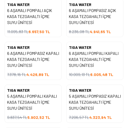
TIGA WATER
TIGA WATER
Yeni
Yeni
6 AŞAMALI POMPALI AÇIK
6 AŞAMALI POMPASIZ AÇIK
%
40
%
40
İndirim
İndirim
KASA TEZGAHALTI İÇME
KASA TEZGAHALTI İÇME
SUYU ÜNİTESİ
SUYU ÜNİTESİ
11.095,83
TL
6.657,50
TL
8.236,08
TL
4.941,65
TL
TIGA WATER
TIGA WATER
Yeni
Yeni
6 AŞAMALI POMPASIZ KAPALI
6 AŞAMALI POMPALI KAPALI
%
40
%
40
İndirim
İndirim
KASA TEZGAHALTI İÇME
KASA TEZGAHALTI İÇME
SUYU ÜNİTESİ
SUYU ÜNİTESİ
7.378,16
TL
4.426,89
TL
10.009,13
TL
6.005,48
TL
TIGA WATER
TIGA WATER
Yeni
Yeni
5 AŞAMALI POMPALI KAPALI
5 AŞAMALI POMPASIZ KAPALI
%
40
%
40
İndirim
İndirim
KASA TEZGAHALTI İÇME
KASA TEZGAHALTI İÇME
SUYU ÜNİTESİ
SUYU ÜNİTESİ
9.837,54
TL
5.902,52
TL
7.206,57
TL
4.323,94
TL