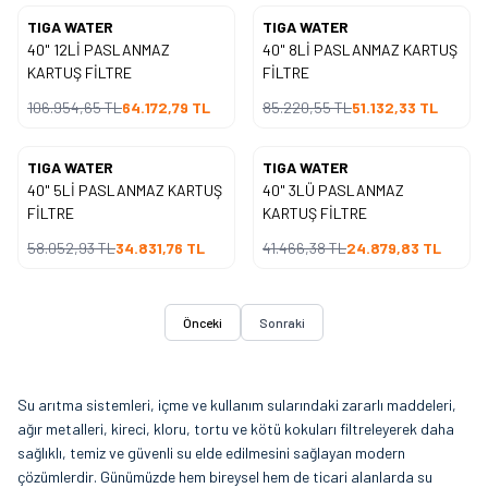
TIGA WATER
TIGA WATER
Yeni
Yeni
40" 12Lİ PASLANMAZ
40" 8Lİ PASLANMAZ KARTUŞ
%
40
%
40
İndirim
İndirim
KARTUŞ FİLTRE
FİLTRE
106.954,65
TL
64.172,79
TL
85.220,55
TL
51.132,33
TL
TIGA WATER
TIGA WATER
Yeni
Yeni
40" 5Lİ PASLANMAZ KARTUŞ
40" 3LÜ PASLANMAZ
%
40
%
40
İndirim
İndirim
FİLTRE
KARTUŞ FİLTRE
58.052,93
TL
34.831,76
TL
41.466,38
TL
24.879,83
TL
Önceki
Sonraki
Su arıtma sistemleri, içme ve kullanım sularındaki zararlı maddeleri,
ağır metalleri, kireci, kloru, tortu ve kötü kokuları filtreleyerek daha
sağlıklı, temiz ve güvenli su elde edilmesini sağlayan modern
çözümlerdir. Günümüzde hem bireysel hem de ticari alanlarda su