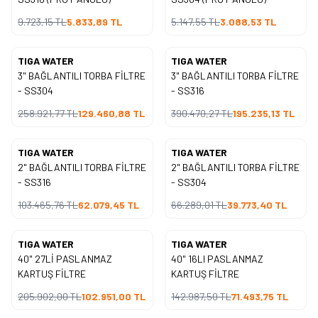
9.723,15
TL
5.833,89
TL
5.147,55
TL
3.088,53
TL
TIGA WATER
TIGA WATER
Yeni
Yeni
3" BAĞLANTILI TORBA FİLTRE
3" BAĞLANTILI TORBA FİLTRE
%
50
%
50
İndirim
İndirim
- SS304
- SS316
258.921,77
TL
129.460,88
TL
390.470,27
TL
195.235,13
TL
TIGA WATER
TIGA WATER
Yeni
Yeni
2" BAĞLANTILI TORBA FİLTRE
2" BAĞLANTILI TORBA FİLTRE
%
40
%
40
İndirim
İndirim
- SS316
- SS304
103.465,76
TL
62.079,45
TL
66.289,01
TL
39.773,40
TL
TIGA WATER
TIGA WATER
Yeni
Yeni
40" 27Lİ PASLANMAZ
40" 16LI PASLANMAZ
%
50
%
50
İndirim
İndirim
KARTUŞ FİLTRE
KARTUŞ FİLTRE
205.902,00
TL
102.951,00
TL
142.987,50
TL
71.493,75
TL