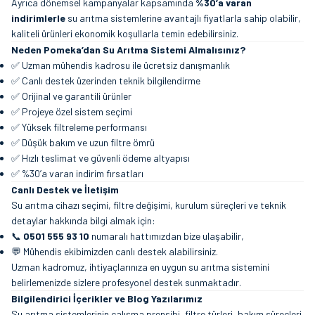
Ayrıca dönemsel kampanyalar kapsamında
%30’a varan
indirimlerle
su arıtma sistemlerine avantajlı fiyatlarla sahip olabilir,
kaliteli ürünleri ekonomik koşullarla temin edebilirsiniz.
Neden Pomeka’dan Su Arıtma Sistemi Almalısınız?
✅ Uzman mühendis kadrosu ile ücretsiz danışmanlık
✅ Canlı destek üzerinden teknik bilgilendirme
✅ Orijinal ve garantili ürünler
✅ Projeye özel sistem seçimi
✅ Yüksek filtreleme performansı
✅ Düşük bakım ve uzun filtre ömrü
✅ Hızlı teslimat ve güvenli ödeme altyapısı
✅ %30’a varan indirim fırsatları
Canlı Destek ve İletişim
Su arıtma cihazı seçimi, filtre değişimi, kurulum süreçleri ve teknik
detaylar hakkında bilgi almak için:
📞
0501 555 93 10
numaralı hattımızdan bize ulaşabilir,
💬 Mühendis ekibimizden canlı destek alabilirsiniz.
Uzman kadromuz, ihtiyaçlarınıza en uygun su arıtma sistemini
belirlemenizde sizlere profesyonel destek sunmaktadır.
Bilgilendirici İçerikler ve Blog Yazılarımız
Su arıtma sistemlerinin çalışma prensibi, filtre türleri, bakım süreçleri