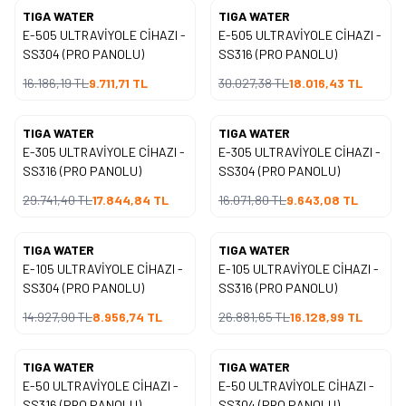
TIGA WATER
TIGA WATER
Yeni
Yeni
E-505 ULTRAVİYOLE CİHAZI -
E-505 ULTRAVİYOLE CİHAZI -
%
40
%
40
İndirim
İndirim
SS304 (PRO PANOLU)
SS316 (PRO PANOLU)
16.186,19
TL
9.711,71
TL
30.027,38
TL
18.016,43
TL
TIGA WATER
TIGA WATER
Yeni
Yeni
E-305 ULTRAVİYOLE CİHAZI -
E-305 ULTRAVİYOLE CİHAZI -
%
40
%
40
İndirim
İndirim
SS316 (PRO PANOLU)
SS304 (PRO PANOLU)
29.741,40
TL
17.844,84
TL
16.071,80
TL
9.643,08
TL
TIGA WATER
TIGA WATER
Yeni
Yeni
E-105 ULTRAVİYOLE CİHAZI -
E-105 ULTRAVİYOLE CİHAZI -
%
40
%
40
İndirim
İndirim
SS304 (PRO PANOLU)
SS316 (PRO PANOLU)
14.927,90
TL
8.956,74
TL
26.881,65
TL
16.128,99
TL
TIGA WATER
TIGA WATER
Yeni
Yeni
E-50 ULTRAVİYOLE CİHAZI -
E-50 ULTRAVİYOLE CİHAZI -
%
40
%
40
İndirim
İndirim
SS316 (PRO PANOLU)
SS304 (PRO PANOLU)