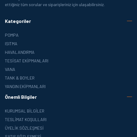
ettiğiniz tüm sorular ve siparişleriniz için ulaşabilirsiniz.
Kategoriler
POMPA
ISITMA
HAVALANDIRMA
TESISAT EKIPMANLARI
VANA
TANK & BOYLER
YANGIN EKIPMANLARI
Önemli Bilgiler
KURUMSAL BILGILER
TESLIMAT KOŞULLARI
ÜYELIK SÖZLEŞMESI
SATIŞ SÖZLEŞMESI