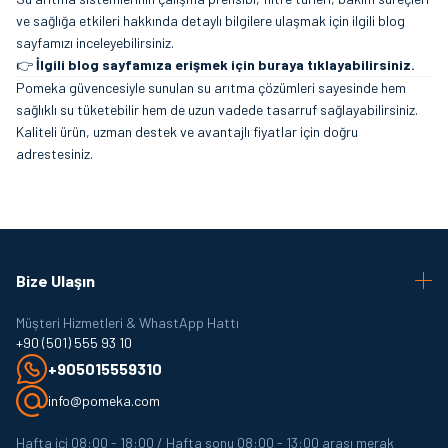
ve sağlığa etkileri hakkında detaylı bilgilere ulaşmak için ilgili blog
sayfamızı inceleyebilirsiniz.
👉
İlgili blog sayfamıza erişmek için buraya tıklayabilirsiniz.
Pomeka güvencesiyle sunulan su arıtma çözümleri sayesinde hem
sağlıklı su tüketebilir hem de uzun vadede tasarruf sağlayabilirsiniz.
Kaliteli ürün, uzman destek ve avantajlı fiyatlar için doğru
adrestesiniz.
Bize Ulaşın
Müşteri Hizmetleri & WhastApp Hattı
+90 (501) 555 93 10
+905015559310
info@pomeka.com
Hafta içi 08:00 - 18:00 / Hafta sonu 08:00 - 13:00 arası merak