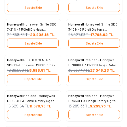
Sepete Ekle
Sepete Ekle
Honeywell
Honeywell Smile SDC
Honeywell
Honeywell Smile SDC
%
30
%
30
Favorilere Ekle
Favorilere Ekle
7-21 N – 7 Röleli Dış Hava
3-10 N – 3 Röleli Dış Hava
29.868,83
TL
20.908,18
TL
25.427,03
TL
17.798,92
TL
Kompanzasyonlu Kazan Kontrol
Kompanzasyonlu Kazan Kontrol
Panosu
Panosu
Sepete Ekle
Sepete Ekle
Honeywell
RESIDEO CENTRA
Honeywell
Resideo – Honeywell
%
30
%
30
Favorilere Ekle
Favorilere Ekle
VMM10 – Honeywell M6061L1019 /
DR100GFLA DN100 Flanşlı Rotary
12.283,59
TL
8.598,51
TL
38.637,47
TL
27.046,23
TL
10Nm Torklu / 220 Volt Rotary
Üç Yollu Vana Gövdesi
Vana Motoru
Sepete Ekle
Sepete Ekle
Honeywell
Resideo – Honeywell
Honeywell
Resideo – Honeywell
%
30
%
30
Favorilere Ekle
Favorilere Ekle
DR80GFLA Flanşlı Rotary Üç Yollu
DR65GFLA Flanşlı Rotary Üç Yollu
16.529,64
TL
11.570,75
TL
13.285,33
TL
9.299,73
TL
Vana Gövdesi (DN80)
Vana Gövdesi (DN65)
Sepete Ekle
Sepete Ekle