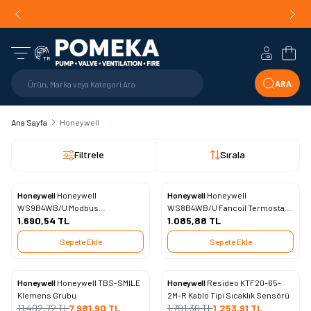
Orijinal Ürün Garantisi |
Mühendislik Destekli Teklif |
Orijin
Hızlı Teslimat!
Hesabım
Sepe
TR
ARA
Ana Sayfa
Honeywell
Filtrele
Sırala
Honeywell
Honeywell
Honeywell
Honeywell
Yeni
Yeni
Favorilere Ekle
Favorilere Ekle
WS9B4WB/U Modbus
WS8B4WB/U Fancoil Termostatı
1.690,54
TL
1.085,88
TL
Haberleşmeli Fancoil Termostatı
– 2 / 4 Borulu, 3 Kademeli Fan Hızı
– 2 / 4 Borulu, 3 Kademeli Fan Hızı
Kontrollü, 220V FCU Termostat
Sepete Ekle
Sepete Ekle
Kontrollü, 220V FCU Termostat
Honeywell
Honeywell TBS-SMILE
Honeywell
Resideo KTF20-65-
%
30
%
30
Favorilere Ekle
Favorilere Ekle
Klemens Grubu
2M-R Kablo Tipi Sıcaklık Sensörü
11.402,72
TL
7.981,90
TL
1.791,30
TL
1.253,91
TL