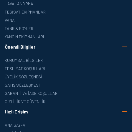
HAVALANDIRMA
TESISAT EKIPMANLARI
VANA
TANK & BOYLER
YANGIN EKIPMANLARI
Önemli Bilgiler
KURUMSAL BILGILER
TESLIMAT KOŞULLARI
ÜYELIK SÖZLEŞMESI
SATIŞ SÖZLEŞMESI
GARANTI VE İADE KOŞULLARI
GIZLILIK VE GÜVENLIK
Hızlı Erişim
ANA SAYFA