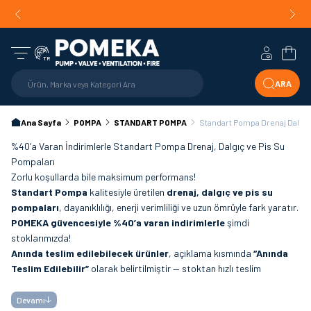
Orijinal Ürün Garantisi |
Mühendislik Destekli Teklif |
Orijin
Hızlı Teslimat!
Hesabım
Sepe
TR
ARA
Ana Sayfa
POMPA
STANDART POMPA
Standart Pompa Drenaj Dalgıç
%40’a Varan İndirimlerle Standart Pompa Drenaj, Dalgıç ve Pis Su
Pompaları
Zorlu koşullarda bile maksimum performans!
Standart Pompa
kalitesiyle üretilen
drenaj, dalgıç ve pis su
pompaları
, dayanıklılığı, enerji verimliliği ve uzun ömrüyle fark yaratır.
POMEKA güvencesiyle %40’a varan indirimlerle
şimdi
stoklarımızda!
Anında teslim edilebilecek ürünler
, açıklama kısmında
“Anında
Teslim Edilebilir”
olarak belirtilmiştir — stoktan hızlı teslim
avantajını kaçırmayın.
Pis su, drenaj ve atık su tahliyesi
için ideal olan bu pompalar,
Devamı