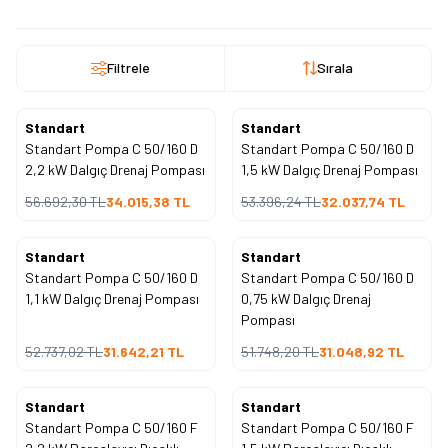
yüksek debi kapasitesi
,
paslanmaz çelik gövde yapısı
ve
sessiz çalışma
özellikleriyle her projede güvenle kullanılabilir.
İster
endüstriyel tesislerde
, ister
bina drenaj sistemlerinde
Filtrele
Sırala
kullanın — Standart Pompa’nın mühendislik kalitesi uzun yıllar farkını
gösterir.
POMEKA
, Standart Pompa ürünlerinde orijinal garanti, uygun fiyat ve
Standart
Standart
%
40
%
40
teknik destek avantajını tek çatı altında sunar.
İndirim
İndirim
Standart Pompa C 50/160 D
Standart Pompa C 50/160 D
💬
Stok durumu ve teknik destek için:
2,2 kW Dalgıç Drenaj Pompası
1,5 kW Dalgıç Drenaj Pompası
📞
0501 555 93 10
numaralı hattımızdan bize ulaşabilirsiniz.
56.692,30
TL
34.015,38
TL
53.396,24
TL
32.037,74
TL
Standart
Standart
%
40
%
40
İndirim
İndirim
Standart Pompa C 50/160 D
Standart Pompa C 50/160 D
1,1 kW Dalgıç Drenaj Pompası
0,75 kW Dalgıç Drenaj
Pompası
52.737,02
TL
31.642,21
TL
51.748,20
TL
31.048,92
TL
Standart
Standart
%
40
%
40
İndirim
İndirim
Standart Pompa C 50/160 F
Standart Pompa C 50/160 F