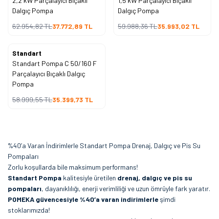
2,2 kW Parçalayıcı Bıçaklı
1,5 kW Parçalayıcı Bıçaklı
Dalgıç Pompa
Dalgıç Pompa
62.954,82
TL
37.772,89
TL
59.988,36
TL
35.993,02
TL
Standart
%
40
İndirim
Standart Pompa C 50/160 F
Parçalayıcı Bıçaklı Dalgıç
Pompa
58.999,55
TL
35.399,73
TL
%40’a Varan İndirimlerle Standart Pompa Drenaj, Dalgıç ve Pis Su
Pompaları
Zorlu koşullarda bile maksimum performans!
Standart Pompa
kalitesiyle üretilen
drenaj, dalgıç ve pis su
pompaları
, dayanıklılığı, enerji verimliliği ve uzun ömrüyle fark yaratır.
POMEKA güvencesiyle %40’a varan indirimlerle
şimdi
stoklarımızda!