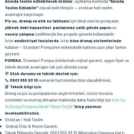
Anında teslim edilebilecek ürünler
, açıklama kısmında
“Anında
Teslim Edilebilir”
olarak belirtilmiştir — stoktan hızlı teslim
avantajını kaçırmayın.
Pis su, drenaj ve atık su tahliyesi
için ideal olan bu pompalar,
yüksek debi kapasitesi
,
paslanmaz çelik gövde yapısı
ve
sessiz çalışma
özellikleriyle her projede güvenle kullanılabilir.
İster
endüstriyel tesislerde
, ister
bina drenaj sistemlerinde
kullanın — Standart Pompa’nın mühendislik kalitesi uzun yıllar farkını
gösterir.
POMEKA
, Standart Pompa ürünlerinde orijinal garanti, uygun fiyat ve
teknik destek avantajını tek çatı altında sunar.
💬
Stok durumu ve teknik destek için:
📞
0501 555 93 10
numaralı hattımızdan bize ulaşabilirsiniz.
📘
Teknik bilgi için:
Drenaj ve pis su pompalarının seçim kriterleri, motor koruma
sistemleri ve montaj detayları hakkında daha fazla bilgi için
Atık Su
Ve Drenaj Pompası Nedir? Nasıl Seçilir?
blog yazımızı
inceleyebilirsiniz.
Stoktan / Hızlı Teslim
Orijinal Ürün & Resmi Garanti
Teknik Mühendis Desteği: 0501 555 93 10 WhatsApp Danışma Hattı