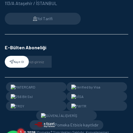
113/A Ataşehir / İSTANBUL
Yol Tarifi
E-Bülten Aboneliği
Kayıt Ol
Pomeka Etbis’e kayıtlıdır
1
© 2026
| Pomeka ® Tüm Hakları Saklıdır, Kopyalanamaz.