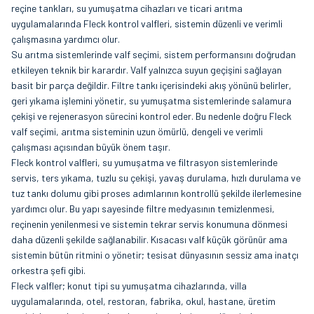
reçine tankları, su yumuşatma cihazları ve ticari arıtma
uygulamalarında Fleck kontrol valfleri, sistemin düzenli ve verimli
çalışmasına yardımcı olur.
Su arıtma sistemlerinde valf seçimi, sistem performansını doğrudan
etkileyen teknik bir karardır. Valf yalnızca suyun geçişini sağlayan
basit bir parça değildir. Filtre tankı içerisindeki akış yönünü belirler,
geri yıkama işlemini yönetir, su yumuşatma sistemlerinde salamura
çekişi ve rejenerasyon sürecini kontrol eder. Bu nedenle doğru Fleck
valf seçimi, arıtma sisteminin uzun ömürlü, dengeli ve verimli
çalışması açısından büyük önem taşır.
Fleck kontrol valfleri, su yumuşatma ve filtrasyon sistemlerinde
servis, ters yıkama, tuzlu su çekişi, yavaş durulama, hızlı durulama ve
tuz tankı dolumu gibi proses adımlarının kontrollü şekilde ilerlemesine
yardımcı olur. Bu yapı sayesinde filtre medyasının temizlenmesi,
reçinenin yenilenmesi ve sistemin tekrar servis konumuna dönmesi
daha düzenli şekilde sağlanabilir. Kısacası valf küçük görünür ama
sistemin bütün ritmini o yönetir; tesisat dünyasının sessiz ama inatçı
orkestra şefi gibi.
Fleck valfler; konut tipi su yumuşatma cihazlarında, villa
uygulamalarında, otel, restoran, fabrika, okul, hastane, üretim