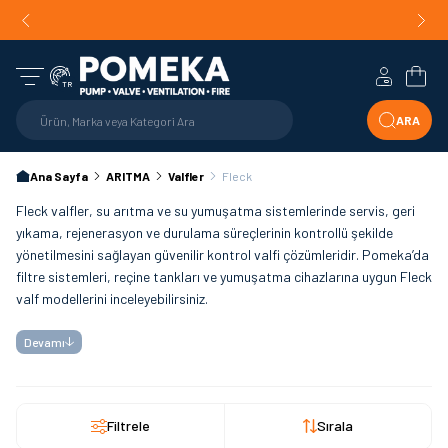
Orijinal Ürün Garantisi |
Mühendislik Destekli Teklif |
Orijin
Hızlı Teslimat!
Hesabım
Sepe
TR
ARA
Ana Sayfa
ARITMA
Valfler
Fleck
Fleck valfler, su arıtma ve su yumuşatma sistemlerinde servis, geri
yıkama, rejenerasyon ve durulama süreçlerinin kontrollü şekilde
yönetilmesini sağlayan güvenilir kontrol valfi çözümleridir. Pomeka’da
filtre sistemleri, reçine tankları ve yumuşatma cihazlarına uygun Fleck
valf modellerini inceleyebilirsiniz.
Devamı
Filtrele
Sırala