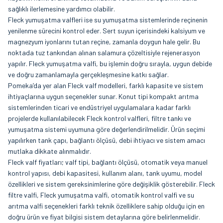
sağlıklı ilerlemesine yardımcı olabilir.
Fleck yumuşatma valfleri ise su yumuşatma sistemlerinde reçinenin
yenilenme sürecini kontrol eder. Sert suyun içerisindeki kalsiyum ve
magnezyum iyonlarını tutan reçine, zamanla doygun hale gelir. Bu
noktada tuz tankından alınan salamura çözeltisiyle rejenerasyon
yapılır. Fleck yumuşatma valfi, bu işlemin doğru sırayla, uygun debide
ve doğru zamanlamayla gerçekleşmesine katkı sağlar.
Pomeka’da yer alan Fleck valf modelleri, farklı kapasite ve sistem
ihtiyaçlarına uygun seçenekler sunar. Konut tipi kompakt arıtma
sistemlerinden ticari ve endüstriyel uygulamalara kadar farklı
projelerde kullanılabilecek Fleck kontrol valfleri, filtre tankı ve
yumuşatma sistemi uyumuna göre değerlendirilmelidir. Ürün seçimi
yapılırken tank çapı, bağlantı ölçüsü, debi ihtiyacı ve sistem amacı
mutlaka dikkate alınmalıdır.
Fleck valf fiyatları; valf tipi, bağlantı ölçüsü, otomatik veya manuel
kontrol yapısı, debi kapasitesi, kullanım alanı, tank uyumu, model
özellikleri ve sistem gereksinimlerine göre değişiklik gösterebilir. Fleck
filtre valfi, Fleck yumuşatma valfi, otomatik kontrol valfi ve su
arıtma valfi seçenekleri farklı teknik özelliklere sahip olduğu için en
doğru ürün ve fiyat bilgisi sistem detaylarına göre belirlenmelidir.