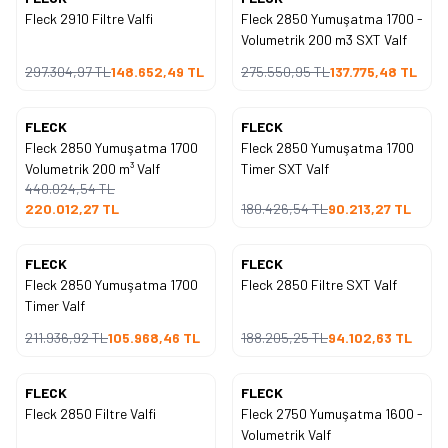
Fleck 2910 Filtre Valfi
Fleck 2850 Yumuşatma 1700 -
%
50
%
50
İndirim
İndirim
Volumetrik 200 m3 SXT Valf
297.304,97
TL
148.652,49
TL
275.550,95
TL
137.775,48
TL
FLECK
FLECK
Yeni
Yeni
Fleck 2850 Yumuşatma 1700
Fleck 2850 Yumuşatma 1700
%
50
%
50
İndirim
İndirim
Volumetrik 200 m³ Valf
Timer SXT Valf
440.024,54
TL
220.012,27
TL
180.426,54
TL
90.213,27
TL
FLECK
FLECK
Yeni
Yeni
Fleck 2850 Yumuşatma 1700
Fleck 2850 Filtre SXT Valf
%
50
%
50
İndirim
İndirim
Timer Valf
211.936,92
TL
105.968,46
TL
188.205,25
TL
94.102,63
TL
FLECK
FLECK
Yeni
Yeni
Fleck 2850 Filtre Valfi
Fleck 2750 Yumuşatma 1600 -
%
50
%
50
İndirim
İndirim
Volumetrik Valf