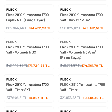
FLECK
FLECK
Yeni
Yeni
Fleck 2910 Yumuşatma 1700 -
Fleck 2910 Yumuşatma 1700
%
50
%
50
İndirim
İndirim
Duplex NXT (Pirinç Sayaç)
Valf - Duplex 375 m3
682.944,46
TL
341.472,23
TL
958.825,02
TL
479.412,51
TL
FLECK
FLECK
Yeni
Yeni
Fleck 2910 Yumuşatma 1700
Fleck 2910 Yumuşatma 1700
%
50
%
50
İndirim
İndirim
Valf - Volumetrik SXT
Valf - Volumetrik 375 m³
(Pirinç Sayaç)
343.449,87
TL
171.724,93
TL
348.723,57
TL
174.361,79
TL
FLECK
FLECK
Yeni
Yeni
Fleck 2910 Yumuşatma 1700
FLECK 2910 Yumuşatma 1700
%
50
%
50
İndirim
İndirim
Valf - Timer SXT
Valf - Timer
237.646,21
TL
118.823,11
TL
321.036,63
TL
160.518,32
TL
FLECK
FLECK
Yeni
Yeni