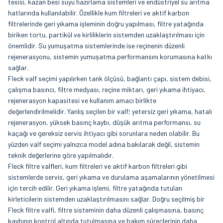
tesisi, kazan besi suyu hazırlama sistemleri ve endüstriyel su arıtma
hatlarında kullanılabilir. Özellikle kum filtreleri ve aktif karbon
filtrelerinde geri yıkama işleminin doğru yapılması, filtre yatağında
biriken tortu, partikül ve kirliliklerin sistemden uzaklaştırılması için
önemlidir. Su yumuşatma sistemlerinde ise reçinenin düzenli
rejenerasyonu, sistemin yumuşatma performansını korumasına katkı
sağlar.
Fleck valf seçimi yapılırken tank ölçüsü, bağlantı çapı, sistem debisi,
çalışma basıncı, filtre medyası, reçine miktarı, geri yıkama ihtiyacı,
rejenerasyon kapasitesi ve kullanım amacı birlikte
değerlendirilmelidir. Yanlış seçilen bir valf; yetersiz geri yıkama, hatalı
rejenerasyon, yüksek basınç kaybı, düşük arıtma performansı, su
kaçağı ve gereksiz servis ihtiyacı gibi sorunlara neden olabilir. Bu
yüzden valf seçimi yalnızca model adına bakılarak değil, sistemin
teknik değerlerine göre yapılmalıdır.
Fleck filtre valfleri, kum filtreleri ve aktif karbon filtreleri gibi
sistemlerde servis, geri yıkama ve durulama aşamalarının yönetilmesi
için tercih edilir. Geri yıkama işlemi, filtre yatağında tutulan
kirleticilerin sistemden uzaklaştırılmasını sağlar. Doğru seçilmiş bir
Fleck filtre valfi, filtre sisteminin daha düzenli çalışmasına, basınç
kaybının kontrol altında tutulmasına ve bakım süreçlerinin daha