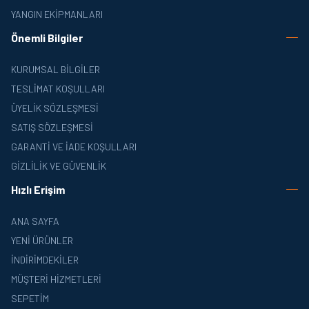
YANGIN EKIPMANLARI
Önemli Bilgiler
KURUMSAL BILGILER
TESLIMAT KOŞULLARI
ÜYELIK SÖZLEŞMESI
SATIŞ SÖZLEŞMESI
GARANTI VE İADE KOŞULLARI
GIZLILIK VE GÜVENLIK
Hızlı Erişim
ANA SAYFA
YENI ÜRÜNLER
İNDIRIMDEKILER
MÜŞTERI HIZMETLERI
SEPETIM