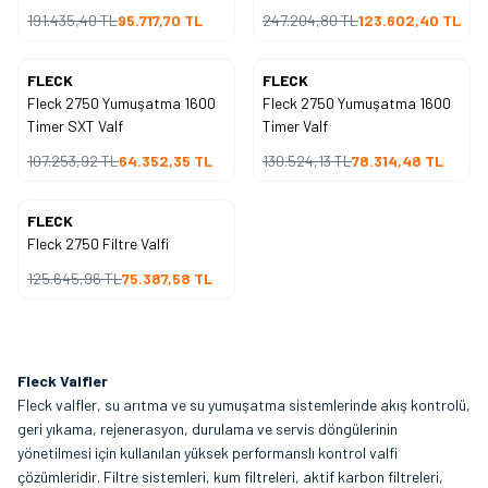
191.435,40
TL
95.717,70
TL
247.204,80
TL
123.602,40
TL
FLECK
FLECK
Yeni
Yeni
Fleck 2750 Yumuşatma 1600
Fleck 2750 Yumuşatma 1600
%
40
%
40
İndirim
İndirim
Timer SXT Valf
Timer Valf
107.253,92
TL
64.352,35
TL
130.524,13
TL
78.314,48
TL
FLECK
Yeni
Fleck 2750 Filtre Valfi
%
40
İndirim
125.645,96
TL
75.387,58
TL
Fleck Valfler
Fleck valfler, su arıtma ve su yumuşatma sistemlerinde akış kontrolü,
geri yıkama, rejenerasyon, durulama ve servis döngülerinin
yönetilmesi için kullanılan yüksek performanslı kontrol valfi
çözümleridir. Filtre sistemleri, kum filtreleri, aktif karbon filtreleri,