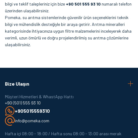
bilgi ve teklif talepleriniz için bize
+90 501 555 93 10
numaralı telefon
üzerinden ulaşabilirsiniz.
Pomeka, su arıtma sistemlerinde güvenilir ürün seçeneklerini teknik
bilgi ve mühendislik desteğiyle bir araya getirir. Arıtma mineralleri
kategorisinde ihtiyacınıza uygun filtre malzemelerini inceleyerek daha
verimli, uzun ömürlü ve doğru projelendirilmiş su arıtma çözümlerine
ulaşabilirsiniz.
Bize Ulaşın
Müşteri Hizmetleri & WhastApp Hattı
+90 (501) 555 93 10
+905015559310
info@pomeka.com
Hafta içi 08:00 - 18:00 / Hafta sonu 08:00 - 13:00 arası merak