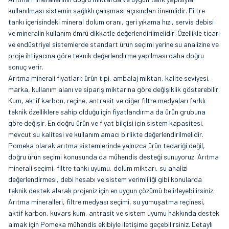
kullanılması sistemin sağlıklı çalışması açısından önemlidir. Filtre
tankı içerisindeki mineral dolum oranı, geri yıkama hızı, servis debisi
ve mineralin kullanım ömrü dikkatle değerlendirilmelidir. Özellikle ticari
ve endüstriyel sistemlerde standart ürün seçimi yerine su analizine ve
proje ihtiyacına göre teknik değerlendirme yapılması daha doğru
sonuç verir.
Arıtma minerali fiyatları; ürün tipi, ambalaj miktarı, kalite seviyesi,
marka, kullanım alanı ve sipariş miktarına göre değişiklik gösterebilir.
Kum, aktif karbon, reçine, antrasit ve diğer filtre medyaları farklı
teknik özelliklere sahip olduğu için fiyatlandırma da ürün grubuna
göre değişir. En doğru ürün ve fiyat bilgisi için sistem kapasitesi,
mevcut su kalitesi ve kullanım amacı birlikte değerlendirilmelidir.
Pomeka olarak arıtma sistemlerinde yalnızca ürün tedariği değil,
doğru ürün seçimi konusunda da mühendis desteği sunuyoruz. Arıtma
minerali seçimi, filtre tankı uyumu, dolum miktarı, su analizi
değerlendirmesi, debi hesabı ve sistem verimliliği gibi konularda
teknik destek alarak projeniz için en uygun çözümü belirleyebilirsiniz.
Arıtma mineralleri, filtre medyası seçimi, su yumuşatma reçinesi,
aktif karbon, kuvars kum, antrasit ve sistem uyumu hakkında destek
almak için Pomeka mühendis ekibiyle iletişime geçebilirsiniz. Detaylı