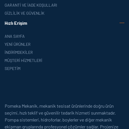
GARANTI VE İADE KOŞULLARI
GIZLILIK VE GÜVENLIK
Hızlı Erişim
ANA SAYFA
YENI ÜRÜNLER
İNDIRIMDEKILER
MÜŞTERI HIZMETLERI
SEPETIM
Pomeka Mekanik, mekanik tesisat ürünlerinde doğru ürün
seçimi, hızlı teklif ve güvenilir tedarik hizmeti sunmaktadır.
Pompa sistemleri, hidroforlar, boylerler ve diğer mekanik
ekipman gruplarında profesyonel çözümler sağlar. Projenize