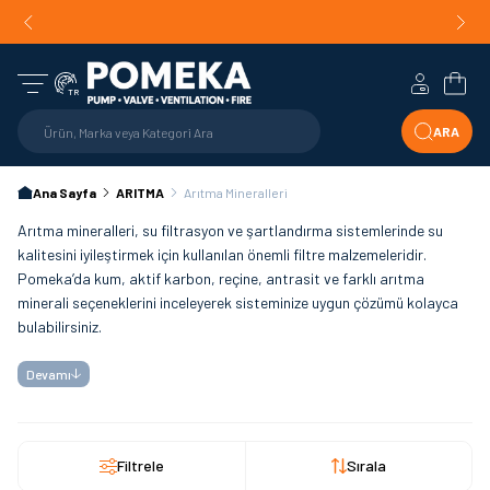
Orijinal Ürün Garantisi |
Mühendislik Destekli Teklif |
Orijin
Hızlı Teslimat!
Hesabım
Sepe
TR
ARA
Ana Sayfa
ARITMA
Arıtma Mineralleri
Arıtma mineralleri, su filtrasyon ve şartlandırma sistemlerinde su
kalitesini iyileştirmek için kullanılan önemli filtre malzemeleridir.
Pomeka’da kum, aktif karbon, reçine, antrasit ve farklı arıtma
minerali seçeneklerini inceleyerek sisteminize uygun çözümü kolayca
bulabilirsiniz.
Devamı
Filtrele
Sırala