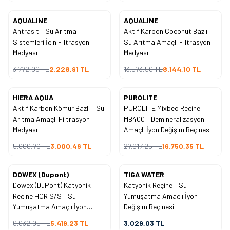
AQUALINE
AQUALINE
Yeni
Yeni
Antrasit – Su Arıtma
Aktif Karbon Coconut Bazlı –
%
41
%
40
İndirim
İndirim
Sistemleri İçin Filtrasyon
Su Arıtma Amaçlı Filtrasyon
Medyası
Medyası
3.772,00
TL
2.228,91
TL
13.573,50
TL
8.144,10
TL
HIERA AQUA
PUROLITE
Yeni
Yeni
Aktif Karbon Kömür Bazlı – Su
PUROLITE Mixbed Reçine
%
40
%
40
İndirim
İndirim
Arıtma Amaçlı Filtrasyon
MB400 – Demineralizasyon
Medyası
Amaçlı İyon Değişim Reçinesi
5.000,76
TL
3.000,46
TL
27.917,25
TL
16.750,35
TL
DOWEX (Dupont)
TIGA WATER
Yeni
Yeni
Dowex (DuPont) Katyonik
Katyonik Reçine – Su
%
40
İndirim
Reçine HCR S/S – Su
Yumuşatma Amaçlı İyon
Yumuşatma Amaçlı İyon
Değişim Reçinesi
Değişim Reçinesi
9.032,05
TL
5.419,23
TL
3.029,03
TL