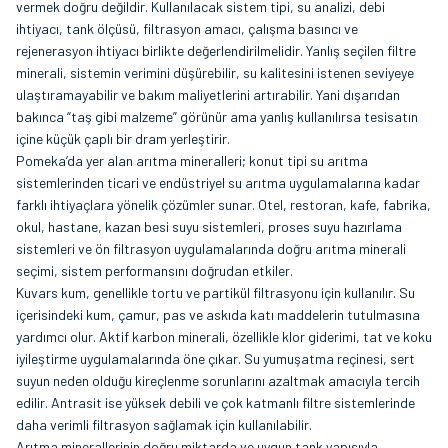
vermek doğru değildir. Kullanılacak sistem tipi, su analizi, debi
ihtiyacı, tank ölçüsü, filtrasyon amacı, çalışma basıncı ve
rejenerasyon ihtiyacı birlikte değerlendirilmelidir. Yanlış seçilen filtre
minerali, sistemin verimini düşürebilir, su kalitesini istenen seviyeye
ulaştıramayabilir ve bakım maliyetlerini artırabilir. Yani dışarıdan
bakınca “taş gibi malzeme” görünür ama yanlış kullanılırsa tesisatın
içine küçük çaplı bir dram yerleştirir.
Pomeka’da yer alan arıtma mineralleri; konut tipi su arıtma
sistemlerinden ticari ve endüstriyel su arıtma uygulamalarına kadar
farklı ihtiyaçlara yönelik çözümler sunar. Otel, restoran, kafe, fabrika,
okul, hastane, kazan besi suyu sistemleri, proses suyu hazırlama
sistemleri ve ön filtrasyon uygulamalarında doğru arıtma minerali
seçimi, sistem performansını doğrudan etkiler.
Kuvars kum, genellikle tortu ve partikül filtrasyonu için kullanılır. Su
içerisindeki kum, çamur, pas ve askıda katı maddelerin tutulmasına
yardımcı olur. Aktif karbon minerali, özellikle klor giderimi, tat ve koku
iyileştirme uygulamalarında öne çıkar. Su yumuşatma reçinesi, sert
suyun neden olduğu kireçlenme sorunlarını azaltmak amacıyla tercih
edilir. Antrasit ise yüksek debili ve çok katmanlı filtre sistemlerinde
daha verimli filtrasyon sağlamak için kullanılabilir.
Arıtma minerallerinin doğru miktarda ve uygun tank yapısıyla