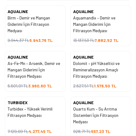
AQUALINE
AQUALINE
Yeni
Yeni
Birm – Demir ve Mangan
Aquamandix – Demir ve
%
40
%
40
İndirim
İndirim
Giderimi İçin Filtrasyon
Mangan Giderimi İçin
Medyası
Filtrasyon Medyası
9.944,37
TL
5.943,76
TL
13.137,53
TL
7.882,52
TL
AQUALINE
AQUALINE
Yeni
Yeni
As-Fe-Mn – Arsenik, Demir ve
Dolomit – pH Yükseltici ve
%
40
%
40
İndirim
İndirim
Mangan Giderimi İçin
Remineralizasyon Amaçlı
Filtrasyon Medyası
Filtrasyon Medyası
6.601,01
TL
3.960,60
TL
2.627,51
TL
1.576,50
TL
TURBIDEX
AQUALINE
Yeni
Yeni
Turbidex – Yüksek Verimli
Quarts Kum – Su Arıtma
%
40
%
40
İndirim
İndirim
Filtrasyon Medyası
Sistemleri İçin Filtrasyon
Medyası
7.129,09
TL
4.277,45
TL
928,71
TL
557,23
TL