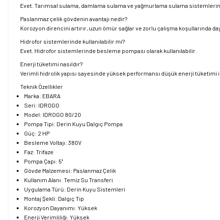
Evet. Tarımsal sulama, damlama sulama ve yağmurlama sulama sistemlerinde
Paslanmaz çelik gövdenin avantajı nedir?
Korozyon direncini artırır, uzun ömür sağlar ve zorlu çalışma koşullarında daya
Hidrofor sistemlerinde kullanılabilir mi?
Evet. Hidrofor sistemlerinde besleme pompası olarak kullanılabilir.
Enerji tüketimi nasıldır?
Verimli hidrolik yapısı sayesinde yüksek performansı düşük enerji tüketimi i
Teknik Özellikler
Marka: EBARA
Seri: IDROGO
Model: IDROGO 80/20
Pompa Tipi: Derin Kuyu Dalgıç Pompa
Güç: 2 HP
Besleme Voltajı: 380V
Faz: Trifaze
Pompa Çapı: 5''
Gövde Malzemesi: Paslanmaz Çelik
Kullanım Alanı: Temiz Su Transferi
Uygulama Türü: Derin Kuyu Sistemleri
Montaj Şekli: Dalgıç Tip
Korozyon Dayanımı: Yüksek
Enerji Verimliliği: Yüksek