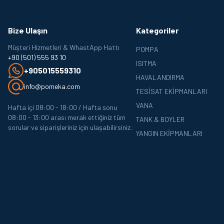
Bize Ulaşın
Kategoriler
Müşteri Hizmetleri & WhastApp Hattı
POMPA
+90 (501) 555 93 10
ISITMA
+905015559310
HAVALANDIRMA
info@pomeka.com
TESISAT EKIPMANLARI
VANA
Hafta içi 08:00 - 18:00 / Hafta sonu
08:00 - 13:00 arası merak ettiğiniz tüm
TANK & BOYLER
sorular ve siparişleriniz için ulaşabilirsiniz.
YANGIN EKIPMANLARI