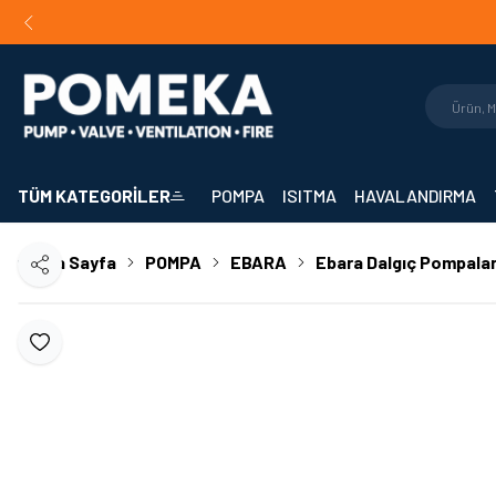
Orijinal Ürün Garantisi |
Mühendislik Destekli Teklif |
Hızlı 
TÜM KATEGORİLER
POMPA
ISITMA
HAVALANDIRMA
Ana Sayfa
POMPA
EBARA
Ebara Dalgıç Pompala
Paylaş
Favoriye Ekle