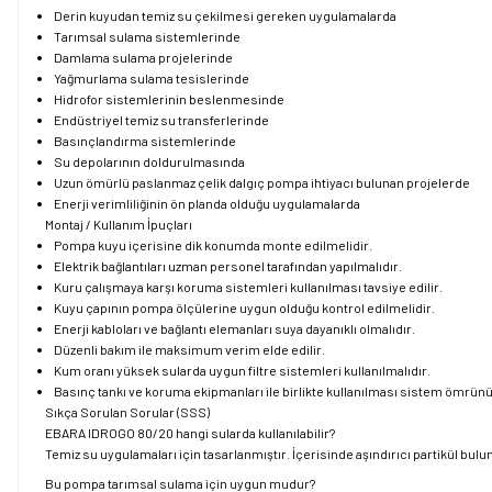
Derin kuyudan temiz su çekilmesi gereken uygulamalarda
Tarımsal sulama sistemlerinde
Damlama sulama projelerinde
Yağmurlama sulama tesislerinde
Hidrofor sistemlerinin beslenmesinde
Endüstriyel temiz su transferlerinde
Basınçlandırma sistemlerinde
Su depolarının doldurulmasında
Uzun ömürlü paslanmaz çelik dalgıç pompa ihtiyacı bulunan projelerde
Enerji verimliliğinin ön planda olduğu uygulamalarda
Montaj / Kullanım İpuçları
Pompa kuyu içerisine dik konumda monte edilmelidir.
Elektrik bağlantıları uzman personel tarafından yapılmalıdır.
Kuru çalışmaya karşı koruma sistemleri kullanılması tavsiye edilir.
Kuyu çapının pompa ölçülerine uygun olduğu kontrol edilmelidir.
Enerji kabloları ve bağlantı elemanları suya dayanıklı olmalıdır.
Düzenli bakım ile maksimum verim elde edilir.
Kum oranı yüksek sularda uygun filtre sistemleri kullanılmalıdır.
Basınç tankı ve koruma ekipmanları ile birlikte kullanılması sistem ömrünü 
Sıkça Sorulan Sorular (SSS)
EBARA IDROGO 80/20 hangi sularda kullanılabilir?
Temiz su uygulamaları için tasarlanmıştır. İçerisinde aşındırıcı partikül bul
Bu pompa tarımsal sulama için uygun mudur?