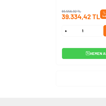
65.556,92
TL
%
39.334,42
TL
İn
-
+
HEMEN A