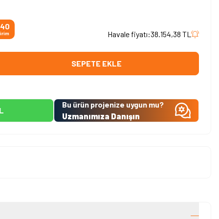
40
Havale fiyatı:
38.154,38
TL
dirim
SEPETE EKLE
Bu ürün projenize uygun mu?
L
Uzmanımıza Danışın