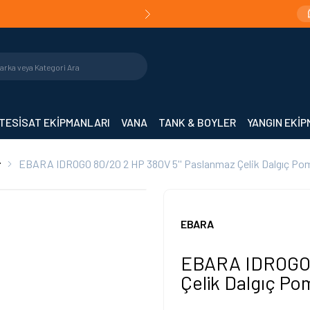
Teslimat!
Orijinal Ürün Garantisi |
Mühendislik De
TESİSAT EKİPMANLARI
VANA
TANK & BOYLER
YANGIN EKİ
r
EBARA IDROGO 80/20 2 HP 380V 5'' Paslanmaz Çelik Dalgıç P
EBARA
EBARA IDROGO 8
Çelik Dalgıç P