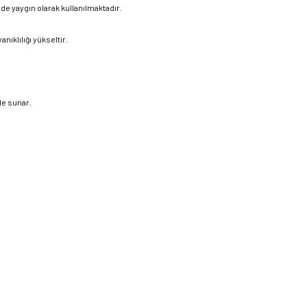
 yaygın olarak kullanılmaktadır.
nıklılığı yükseltir.
le sunar.