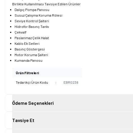
Birlikte Kullanılması Tavsiye Edilen Ürünler
Dalgıç Pompa Panosu
Susuz Çalışma Koruma Rölesi
Seviye Kontrol Şalteri
Hidrofor Basınç Tankı
Çekvalf
Paslanmaz Çelik Halat
Kablo Ek Setleri
Basınç Göstergesi
Motor Koruma Şalteri
Kumanda Panosu
Ürün Filtreleri
Tedarikçi Ürün Kodu
:
EBR0238
Ödeme Seçenekleri
Tavsiye Et