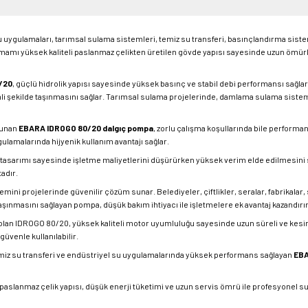
ygulamaları, tarımsal sulama sistemleri, temiz su transferi, basınçlandırma sistem
mamı yüksek kaliteli paslanmaz çelikten üretilen gövde yapısı sayesinde uzun ömür
/20
, güçlü hidrolik yapısı sayesinde yüksek basınç ve stabil debi performansı sağlar
li şekilde taşınmasını sağlar. Tarımsal sulama projelerinde, damlama sulama sist
sunan
EBARA IDROGO 80/20 dalgıç pompa
, zorlu çalışma koşullarında bile performa
amalarında hijyenik kullanım avantajı sağlar.
lik tasarımı sayesinde işletme maliyetlerini düşürürken yüksek verim elde edilmesi
adır.
temini projelerinde güvenilir çözüm sunar. Belediyeler, çiftlikler, seralar, fabrikalar, 
aşınmasını sağlayan pompa, düşük bakım ihtiyacı ile işletmelere ek avantaj kazandırır
olan IDROGO 80/20, yüksek kaliteli motor uyumluluğu sayesinde uzun süreli ve kesi
üvenle kullanılabilir.
miz su transferi ve endüstriyel su uygulamalarında yüksek performans sağlayan
EBA
 paslanmaz çelik yapısı, düşük enerji tüketimi ve uzun servis ömrü ile profesyonel 