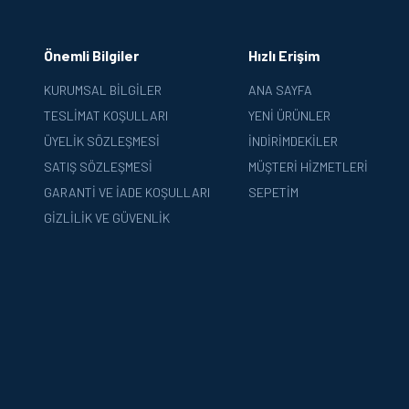
Önemli Bilgiler
Hızlı Erişim
KURUMSAL BILGILER
ANA SAYFA
TESLIMAT KOŞULLARI
YENI ÜRÜNLER
ÜYELIK SÖZLEŞMESI
İNDIRIMDEKILER
SATIŞ SÖZLEŞMESI
MÜŞTERI HIZMETLERI
GARANTI VE İADE KOŞULLARI
SEPETIM
GIZLILIK VE GÜVENLIK