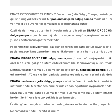
EBARA IDROGO 80/20 2 HP 380V 5'' Paslanmaz Çelik Dalgıç Pompa, derin kuyu u
geliştirilmiş yüksek verimli bir
paslanmaz çelik dalgıç pompa
modelidir. Ta
verimliliği ve güvenilir çalışma özelliklerini bir arada sunar.
Özellikle derin kuyu su temini ihtiyaçlarında tercih edilen
EBARA IDROGO 80
dalgıç pompa
, suyun bulunduğu derin seviyelerden yüzeye güvenli ve verim
yüksek performans göstermektedir.
Paslanmaz çelik gövde yapısı sayesinde korozyona karşı üstün dayanıklılık 
paslanmaz çelik malzeme hem mekanik dayanımı artırır hem de temiz su uygul
EBARA IDROGO 80/20 2 HP dalgıç pompa
, enerji tasarrufu sağlayan hidro
özellikle sürekli çalışan sistemlerde ekonomik kullanım avantajı oluşturmakt
Derin kuyulardan temiz su çekimi için geliştirilen bu
5 inç dalgıç pompa
, su 
edilmektedir. Yüksek kaliteli çark sistemi sayesinde suyun verimli şekilde t
EBARA paslanmaz çelik dalgıç pompa
serisinin önemli modellerinden biri 
sistemlerinde, hidrofor beslemelerinde ve basınç artırma uygulamalarında g
Kuyu suyu temini, bahçe sulama, tarımsal sulama, içme suyu sistemleri, te
beklentilerini karşılayacak şekilde tasarlanmıştır.
Üretici güvencesiyle sunulan bu model, yüksek kalite standartları, dayanıklı
Ne Zaman Bu Model Tercih Edilmeli?