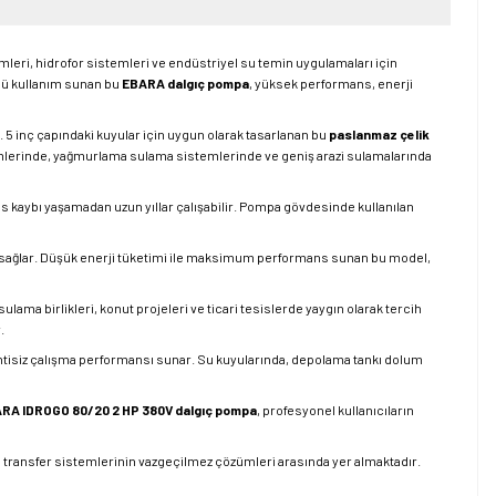
leri, hidrofor sistemleri ve endüstriyel su temin uygulamaları için
lü kullanım sunan bu
EBARA dalgıç pompa
, yüksek performans, enerji
. 5 inç çapındaki kuyular için uygun olarak tasarlanan bu
paslanmaz çelik
emlerinde, yağmurlama sulama sistemlerinde ve geniş arazi sulamalarında
ns kaybı yaşamadan uzun yıllar çalışabilir. Pompa gövdesinde kullanılan
ni sağlar. Düşük enerji tüketimi ile maksimum performans sunan bu model,
sulama birlikleri, konut projeleri ve ticari tesislerde yaygın olarak tercih
.
ntisiz çalışma performansı sunar. Su kuyularında, depolama tankı dolum
RA IDROGO 80/20 2 HP 380V dalgıç pompa
, profesyonel kullanıcıların
su transfer sistemlerinin vazgeçilmez çözümleri arasında yer almaktadır.